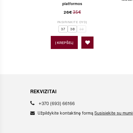
platformos
35€
26€
PASIRINKITE DYDĮ
37
38
39
Į KREPŠELĮ
REKVIZITAI
+370 (693) 66166
Užpildykite kontaktinę formą
Susisiekite su mumi