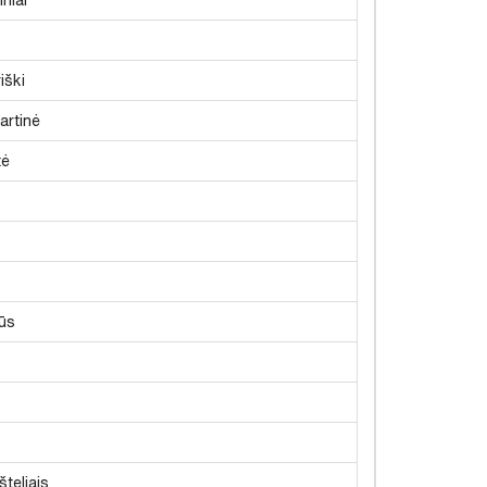
iški
artinė
tė
ūs
šteliais