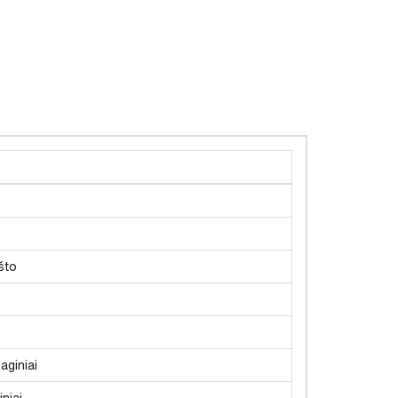
što
aginiai
niai