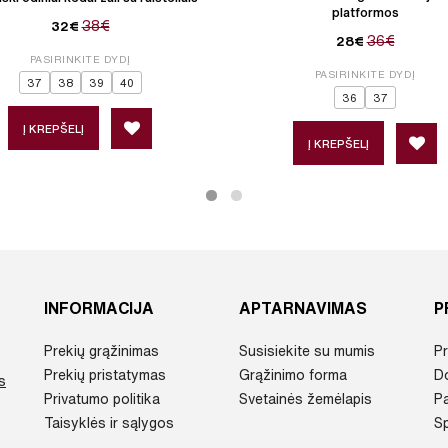
platformos
38€
32€
36€
28€
PASIRINKITE DYDĮ
PASIRINKITE DYDĮ
37
38
39
40
36
37
Į KREPŠELĮ
Į KREPŠELĮ
INFORMACIJA
APTARNAVIMAS
P
Prekių grąžinimas
Susisiekite su mumis
Pr
Prekių pristatymas
Grąžinimo forma
D
s
Privatumo politika
Svetainės žemėlapis
P
Taisyklės ir sąlygos
Sp