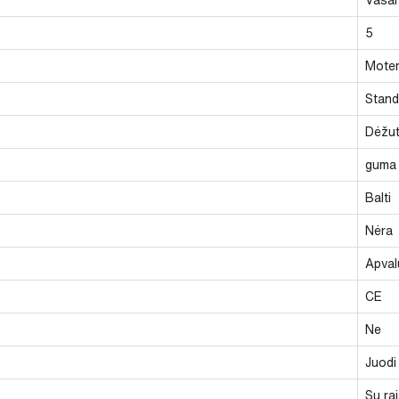
5
Moter
Stand
Dėžu
guma
Balti
Nėra
Apval
CE
Ne
Juodi
Su rai