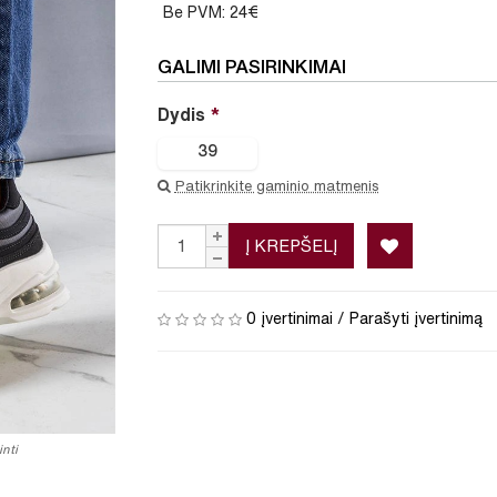
Be PVM: 24€
GALIMI PASIRINKIMAI
Dydis
39
Patikrinkite gaminio matmenis
Į KREPŠELĮ
0 įvertinimai
/
Parašyti įvertinimą
nti