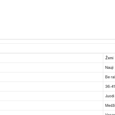
Žemi
Nauji
Be ra
36-41
Juodi
Medži
Vasari