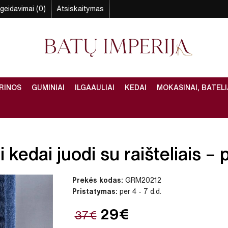
geidavimai (0)
Atsiskaitymas
RINOS
GUMINIAI
ILGAAULIAI
KEDAI
MOKASINAI, BATELI
kedai juodi su raišteliais – p
Prekės kodas:
GRM20212
Pristatymas:
per 4 - 7 d.d.
29€
37€