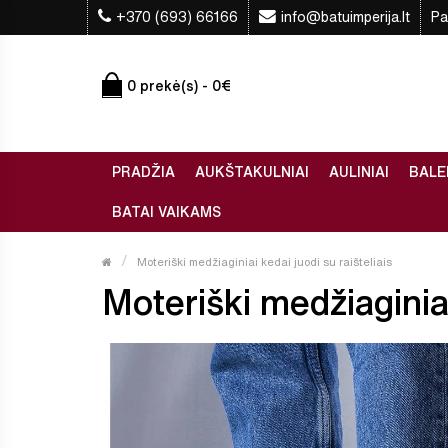
+370 (693) 66166
info@batuimperija.lt
Pa
0 prekė(s) - 0€
PRADŽIA
AUKŠTAKULNIAI
AULINIAI
BALE
BATAI VAIKAMS
Moteriški medžiaginiai kedai juodi su raišteliais
Moteriški medžiaginiai 