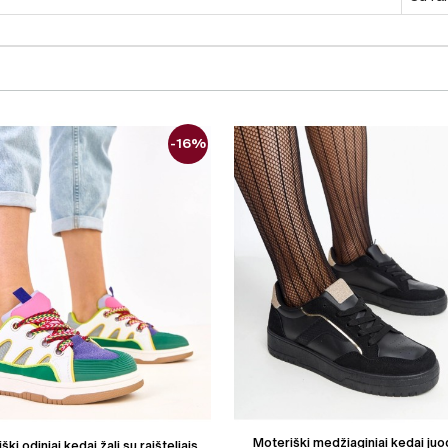
-16%
Moteriški medžiaginiai kedai juod
ški odiniai kedai žali su raišteliais