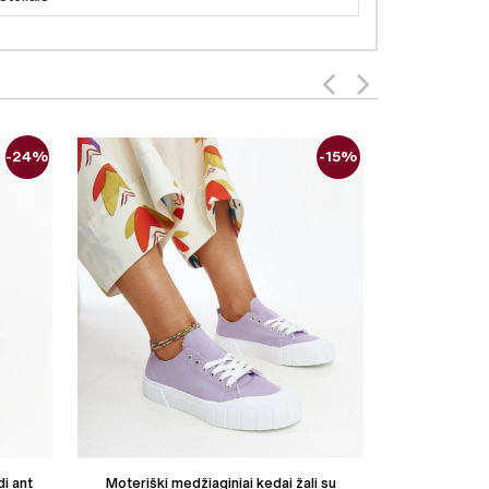
-24%
-15%
i ant
Moteriški medžiaginiai kedai žali su
Moteriški ek