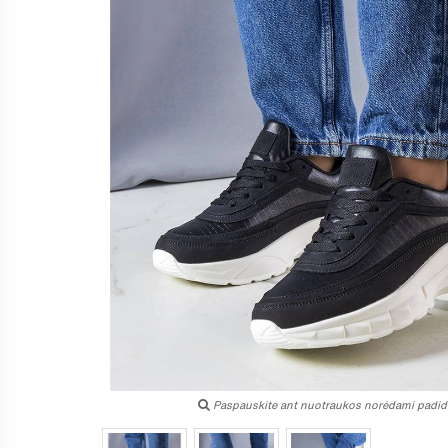
Paspauskite ant nuotraukos norėdami padidi