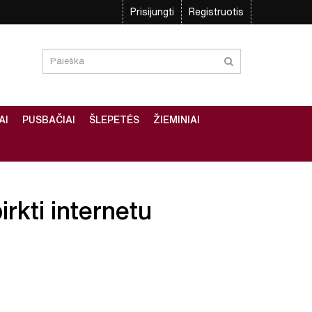
Prisijungti
Registruotis
AI
PUSBAČIAI
ŠLEPETĖS
ŽIEMINIAI
irkti internetu