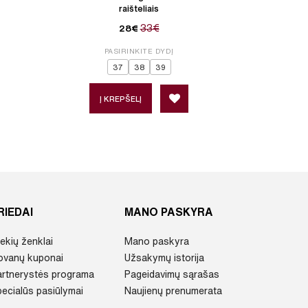
raišteliais
33€
28€
PASIRINKITE DYDĮ
P
37
38
39
Į KREPŠELĮ
Į 
RIEDAI
MANO PASKYRA
ekių ženklai
Mano paskyra
ovanų kuponai
Užsakymų istorija
artnerystės programa
Pageidavimų sąrašas
ecialūs pasiūlymai
Naujienų prenumerata