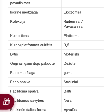
pavadinimas
Išorinė medžiaga
Ekozomša
Kolekcija
Rudeniniai /
Pavasariniai
Kulno tipas
Platforma
Kulno/platformos aukštis
3,5
Lytis
Moteriški
Originali gamintojo pakuotė
Dėžutė
Pado medžiaga
guma
Pado spalva
Smėliniai
Papildoma spalva
Balti
Papildomos savybės
Nėra
Priekinės dalies forma
Apvalūs