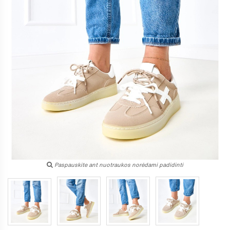
Paspauskite ant nuotraukos norėdami padidinti