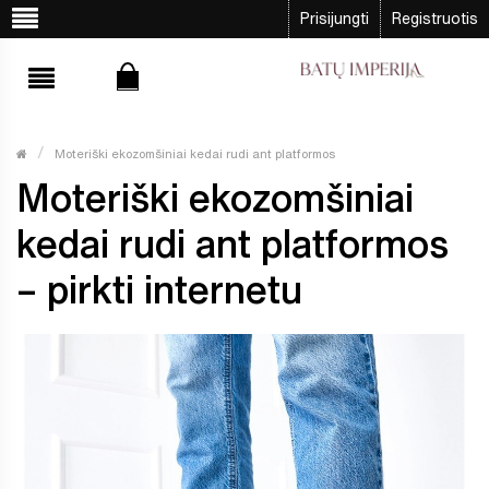
Prisijungti
Registruotis
Moteriški ekozomšiniai kedai rudi ant platformos
Moteriški ekozomšiniai
kedai rudi ant platformos
– pirkti internetu