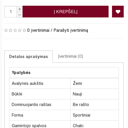
Į KREPŠELĮ
0 įvertinimai
/
Parašyti įvertinimą
Įvertinimai (0)
Detalus aprašymas
Ypatybės
Avalynės aukštis
Žemi
Būklė
Nauji
Dominuojantis raštas
Be rašto
Forma
Sportiniai
Gamintojo spalvos
Chaki