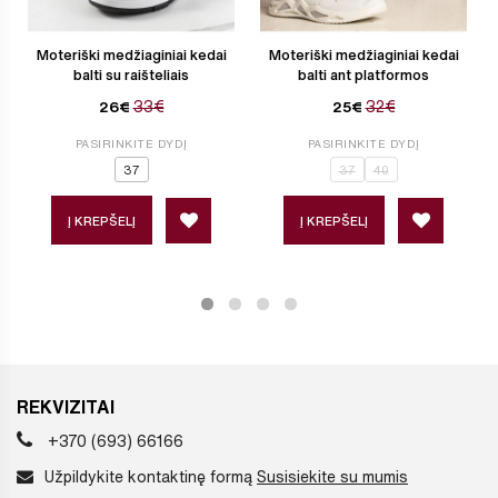
Moteriški medžiaginiai kedai
Moteriški medžiaginiai kedai
balti su raišteliais
balti ant platformos
33€
32€
26€
25€
PASIRINKITE DYDĮ
PASIRINKITE DYDĮ
37
37
40
Į KREPŠELĮ
Į KREPŠELĮ
REKVIZITAI
+370 (693) 66166
Užpildykite kontaktinę formą
Susisiekite su mumis