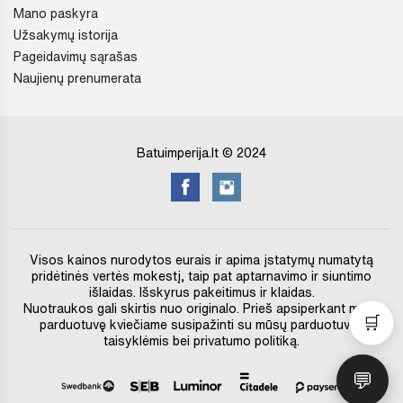
Mano paskyra
Užsakymų istorija
Pageidavimų sąrašas
Naujienų prenumerata
Batuimperija.lt © 2024
Visos kainos nurodytos eurais ir apima įstatymų numatytą
pridėtinės vertės mokestį, taip pat aptarnavimo ir siuntimo
išlaidas. Išskyrus pakeitimus ir klaidas.
Nuotraukos gali skirtis nuo originalo. Prieš apsiperkant mūsų
🛒
parduotuvę kviečiame susipažinti su mūsų parduotuvės
taisyklėmis bei privatumo politiką.
💬