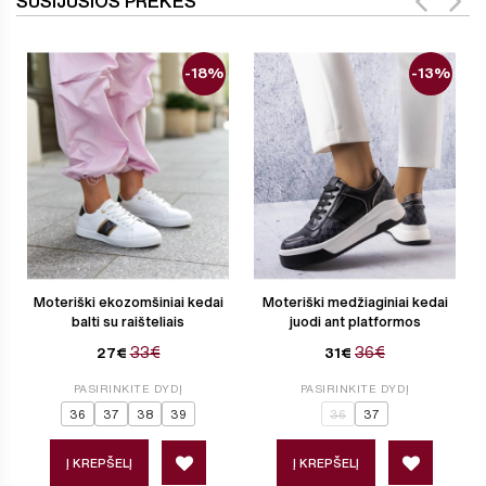
SUSIJUSIOS PREKĖS
-18%
-13%
Moteriški ekozomšiniai kedai
Moteriški medžiaginiai kedai
balti su raišteliais
juodi ant platformos
33€
36€
27€
31€
PASIRINKITE DYDĮ
PASIRINKITE DYDĮ
36
37
38
39
36
37
Į KREPŠELĮ
Į KREPŠELĮ