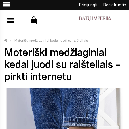
Prisijungti
Registruotis
Moteriški medžiaginiai kedai juodi su raišteliais
Moteriški medžiaginiai
kedai juodi su raišteliais –
pirkti internetu