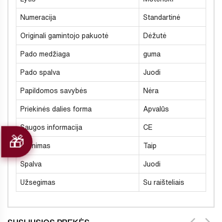
Numeracija
Standartinė
Originali gamintojo pakuotė
Dėžutė
Pado medžiaga
guma
Pado spalva
Juodi
Papildomos savybės
Nėra
Priekinės dalies forma
Apvalūs
Saugos informacija
CE
Šiltinimas
Taip
Spalva
Juodi
Užsegimas
Su raišteliais