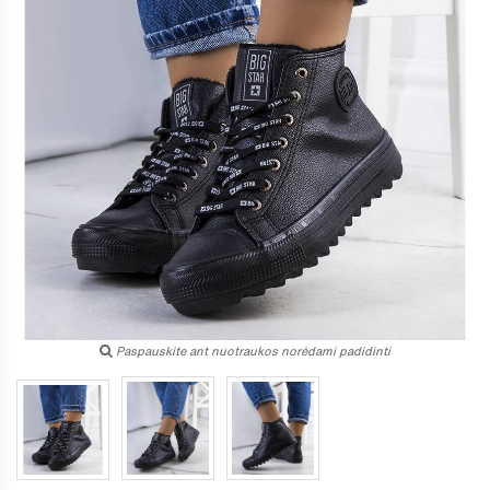
Paspauskite ant nuotraukos norėdami padidinti