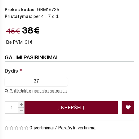
Prekės kodas:
GRM18725
Pristatymas:
per 4 - 7 d.d.
38€
45€
Be PVM: 31€
GALIMI PASIRINKIMAI
Dydis
37
Patikrinkite gaminio matmenis
Į KREPŠELĮ
0 įvertinimai
/
Parašyti įvertinimą