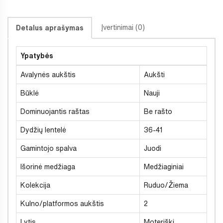
Įvertinimai (0)
Detalus aprašymas
Ypatybės
Avalynės aukštis
Aukšti
Būklė
Nauji
Dominuojantis raštas
Be rašto
Dydžių lentelė
36-41
Gamintojo spalva
Juodi
Išorinė medžiaga
Medžiaginiai
Kolekcija
Ruduo/Žiema
Kulno/platformos aukštis
2
Lytis
Moteriški