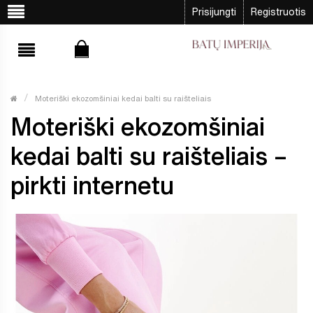
Prisijungti
Registruotis
Moteriški ekozomšiniai kedai balti su raišteliais
Moteriški ekozomšiniai
kedai balti su raišteliais –
pirkti internetu