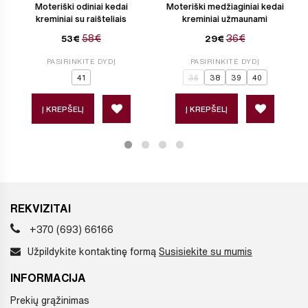
Moteriški odiniai kedai
Moteriški medžiaginiai kedai
kreminiai su raišteliais
kreminiai užmaunami
58€
36€
53€
29€
PASIRINKITE DYDĮ
PASIRINKITE DYDĮ
41
36
38
39
40
Į KREPŠELĮ
Į KREPŠELĮ
REKVIZITAI
+370 (693) 66166
Užpildykite kontaktinę formą
Susisiekite su mumis
INFORMACIJA
Prekių grąžinimas