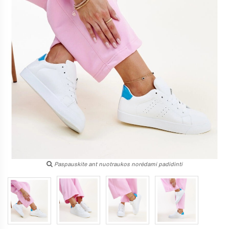
Paspauskite ant nuotraukos norėdami padidinti