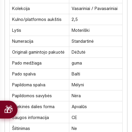
Kolekcija
Vasariniai / Pavasariniai
Kulno/platformos aukštis
2,5
Lytis
Moteriški
Numeracija
Standartinė
Originali gamintojo pakuotė
Dėžutė
Pado medžiaga
guma
Pado spalva
Balti
Papildoma spalva
Mėlyni
Papildomos savybės
Nėra
Priekinės dalies forma
Apvalūs
Saugos informacija
CE
Šiltinimas
Ne