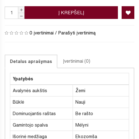
Į KREPŠELĮ
0 įvertinimai
/
Parašyti įvertinimą
Įvertinimai (0)
Detalus aprašymas
Ypatybės
Avalynės aukštis
Žemi
Būklė
Nauji
Dominuojantis raštas
Be rašto
Gamintojo spalva
Mėlyni
Išorinė medžiaga
Ekozomša