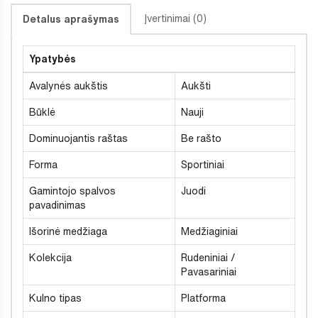
Įvertinimai (0)
Detalus aprašymas
Ypatybės
Avalynės aukštis
Aukšti
Būklė
Nauji
Dominuojantis raštas
Be rašto
Forma
Sportiniai
Gamintojo spalvos
Juodi
pavadinimas
Išorinė medžiaga
Medžiaginiai
Kolekcija
Rudeniniai /
Pavasariniai
Kulno tipas
Platforma