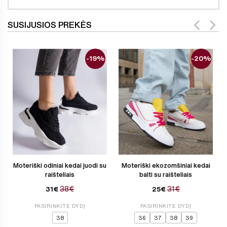
SUSIJUSIOS PREKĖS
-19%
-20%
Moteriški odiniai kedai juodi su
Moteriški ekozomšiniai kedai
raišteliais
balti su raišteliais
38€
31€
31€
25€
PASIRINKITE DYDĮ
PASIRINKITE DYDĮ
38
36
37
38
39