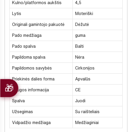
Kulno/platformos aukštis
4,5
Lytis
Moteriški
Originali gamintojo pakuotė
Dėžutė
Pado medžiaga
guma
Pado spalva
Balti
Papildoma spalva
Nėra
Papildomos savybės
Cirkonijos
Priekinės dalies forma
Apvalūs
Saugos informacija
CE
Spalva
Juodi
Užsegimas
Su raišteliais
Vidpadžio medžiaga
Medžiaginiai