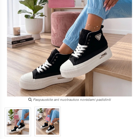
Paspauskite ant nuotraukos norėdami padidinti