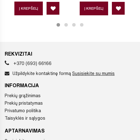
Į KREPŠELĮ
Į KREPŠELĮ
REKVIZITAI
+370 (693) 66166
Užpildykite kontaktinę formą
Susisiekite su mumis
INFORMACIJA
Prekių grąžinimas
Prekių pristatymas
Privatumo politika
Taisyklės ir sąlygos
APTARNAVIMAS