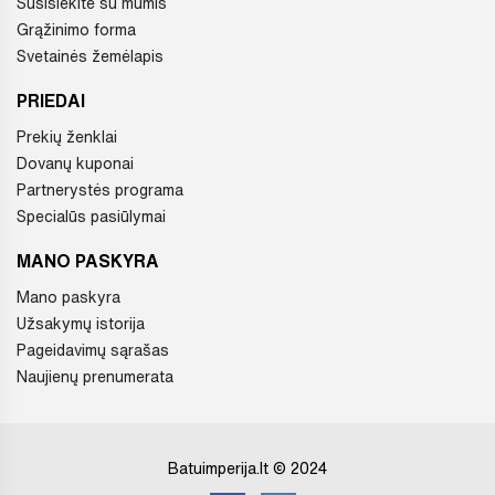
Susisiekite su mumis
Grąžinimo forma
Svetainės žemėlapis
PRIEDAI
Prekių ženklai
Dovanų kuponai
Partnerystės programa
Specialūs pasiūlymai
MANO PASKYRA
Mano paskyra
Užsakymų istorija
Pageidavimų sąrašas
Naujienų prenumerata
Batuimperija.lt © 2024