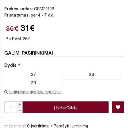
Prekės kodas:
GRM22126
Pristatymas:
per 4 - 7 d.d.
31€
36€
Be PVM: 26€
GALIMI PASIRINKIMAI
Dydis
37
38
39
Patikrinkite gaminio matmenis
Į KREPŠELĮ
0 įvertinimai
/
Parašyti įvertinimą