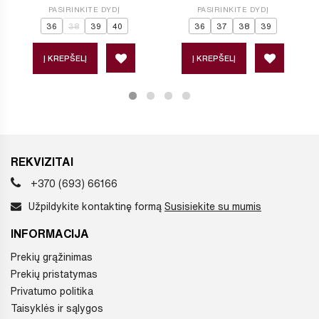
PASIRINKITE DYDĮ
PASIRINKITE DYDĮ
36
38
39
40
36
37
38
39
Į KREPŠELĮ
Į KREPŠELĮ
REKVIZITAI
+370 (693) 66166
Užpildykite kontaktinę formą
Susisiekite su mumis
INFORMACIJA
Prekių grąžinimas
Prekių pristatymas
Privatumo politika
Taisyklės ir sąlygos