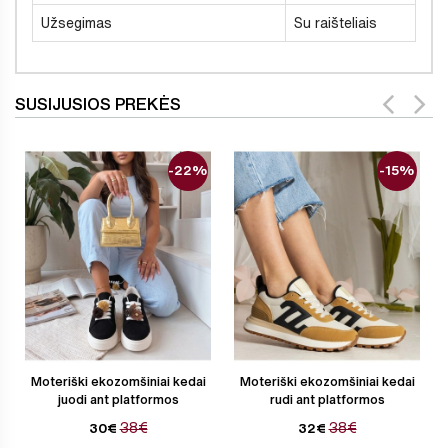
Užsegimas
Su raišteliais
SUSIJUSIOS PREKĖS
-22%
-15%
Moteriški ekozomšiniai kedai
Moteriški ekozomšiniai kedai
juodi ant platformos
rudi ant platformos
38€
38€
30€
32€