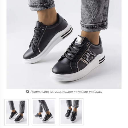
Paspauskite ant nuotraukos norėdami padidinti