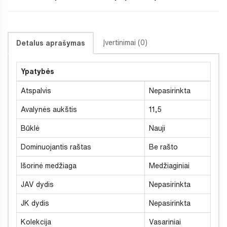
Įvertinimai (0)
Detalus aprašymas
Ypatybės
Atspalvis
Nepasirinkta
Avalynės aukštis
11,5
Būklė
Nauji
Dominuojantis raštas
Be rašto
Išorinė medžiaga
Medžiaginiai
JAV dydis
Nepasirinkta
JK dydis
Nepasirinkta
Kolekcija
Vasariniai