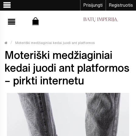
Prisijungti
Registruotis
Moteriški medžiaginiai kedai juodi ant platformos
Moteriški medžiaginiai
kedai juodi ant platformos
– pirkti internetu