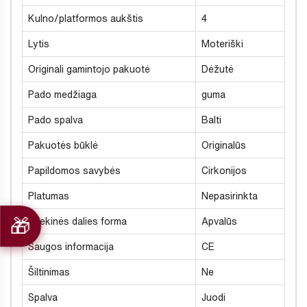
Kulno/platformos aukštis
4
Lytis
Moteriški
Originali gamintojo pakuotė
Dėžutė
Pado medžiaga
guma
Pado spalva
Balti
Pakuotės būklė
Originalūs
Papildomos savybės
Cirkonijos
Platumas
Nepasirinkta
Priekinės dalies forma
Apvalūs
Saugos informacija
CE
Šiltinimas
Ne
Spalva
Juodi