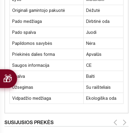
Originali gamintojo pakuotė
Dėžutė
Pado medžiaga
Dirbtinė oda
Pado spalva
Juodi
Papildomos savybės
Nėra
Priekinės dalies forma
Apvalūs
Saugos informacija
CE
Spalva
Balti
Užsegimas
Su raišteliais
Vidpadžio medžiaga
Ekologiška oda
SUSIJUSIOS PREKĖS