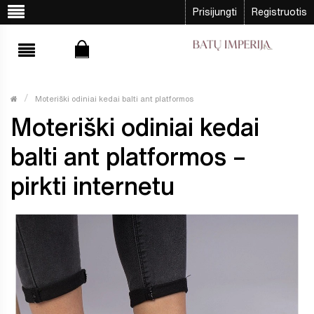
Prisijungti
Registruotis
Moteriški odiniai kedai balti ant platformos
Moteriški odiniai kedai
balti ant platformos –
pirkti internetu