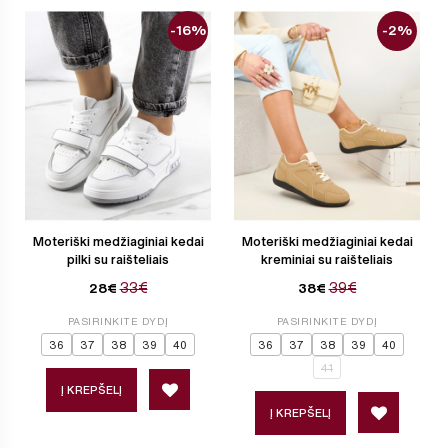
-16%
-2%
Moteriški medžiaginiai kedai
Moteriški medžiaginiai kedai
pilki su raišteliais
kreminiai su raišteliais
33€
39€
28€
38€
PASIRINKITE DYDĮ
PASIRINKITE DYDĮ
36
37
38
39
40
36
37
38
39
40
41
Į KREPŠELĮ
Į KREPŠELĮ