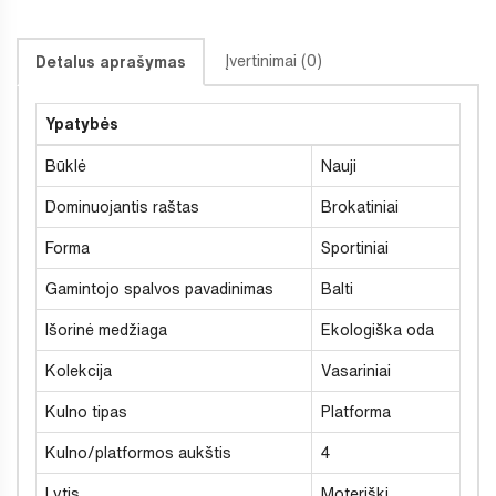
Įvertinimai (0)
Detalus aprašymas
Ypatybės
Būklė
Nauji
Dominuojantis raštas
Brokatiniai
Forma
Sportiniai
Gamintojo spalvos pavadinimas
Balti
Išorinė medžiaga
Ekologiška oda
Kolekcija
Vasariniai
Kulno tipas
Platforma
Kulno/platformos aukštis
4
Lytis
Moteriški