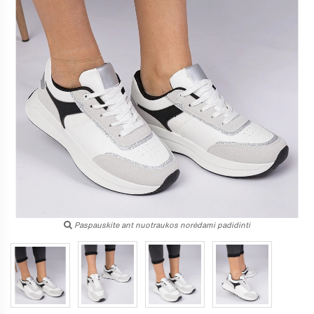
Paspauskite ant nuotraukos norėdami padidinti