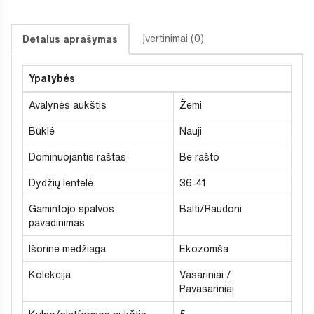
Įvertinimai (0)
Detalus aprašymas
Ypatybės
Avalynės aukštis
Žemi
Būklė
Nauji
Dominuojantis raštas
Be rašto
Dydžių lentelė
36-41
Gamintojo spalvos
Balti/Raudoni
pavadinimas
Išorinė medžiaga
Ekozomša
Kolekcija
Vasariniai /
Pavasariniai