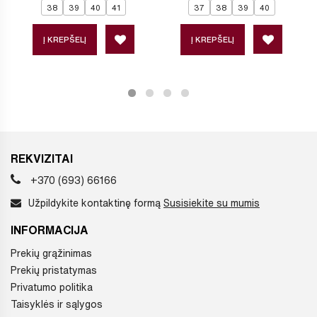
38
39
40
41
37
38
39
40
Į KREPŠELĮ
Į KREPŠELĮ
REKVIZITAI
+370 (693) 66166
Užpildykite kontaktinę formą
Susisiekite su mumis
INFORMACIJA
Prekių grąžinimas
Prekių pristatymas
Privatumo politika
Taisyklės ir sąlygos