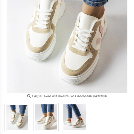
Paspauskite ant nuotraukos norėdami padidinti