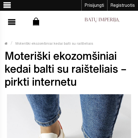
Prisijungti
Registruotis
Moteriški ekozomšiniai kedai balti su raišteliais
Moteriški ekozomšiniai
kedai balti su raišteliais –
pirkti internetu