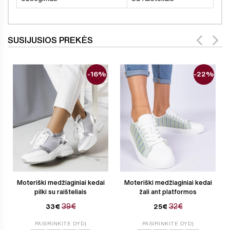
SUSIJUSIOS PREKĖS
-16%
-22%
Moteriški medžiaginiai kedai
Moteriški medžiaginiai kedai
pilki su raišteliais
žali ant platformos
39€
32€
33€
25€
PASIRINKITE DYDĮ
PASIRINKITE DYDĮ