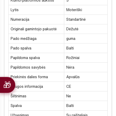
Kulno/platformos aukštis
5
Lytis
Moteriški
Numeracija
Standartinė
Originali gamintojo pakuotė
Dėžutė
Pado medžiaga
guma
Pado spalva
Balti
Papildoma spalva
Rožiniai
Papildomos savybės
Nėra
Priekinės dalies forma
Apvalūs
Saugos informacija
CE
Šiltinimas
Ne
Spalva
Balti
Užsegimas
Su raišteliais