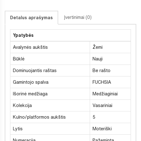
Įvertinimai (0)
Detalus aprašymas
Ypatybės
Avalynės aukštis
Žemi
Būklė
Nauji
Dominuojantis raštas
Be rašto
Gamintojo spalva
FUCHSIA
Išorinė medžiaga
Medžiaginiai
Kolekcija
Vasariniai
Kulno/platformos aukštis
5
Lytis
Moteriški
Numeracija
Pažeminta