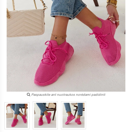
Paspauskite ant nuotraukos norėdami padidinti