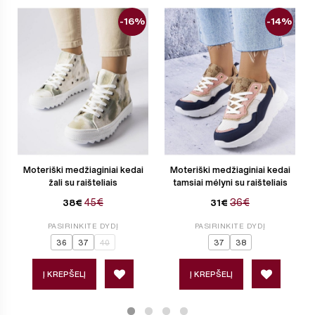
-16%
-14%
Moteriški medžiaginiai kedai
Moteriški medžiaginiai kedai
žali su raišteliais
tamsiai mėlyni su raišteliais
45€
36€
38€
31€
PASIRINKITE DYDĮ
PASIRINKITE DYDĮ
36
37
40
37
38
Į KREPŠELĮ
Į KREPŠELĮ