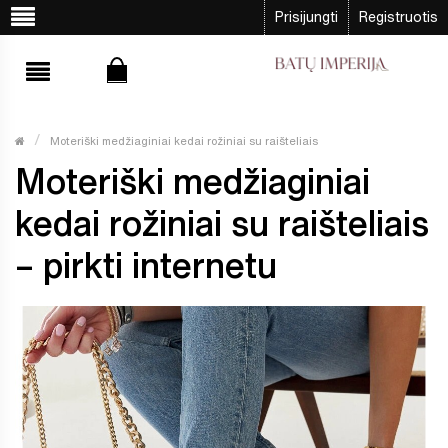
Prisijungti
Registruotis
Moteriški medžiaginiai kedai rožiniai su raišteliais
Moteriški medžiaginiai
kedai rožiniai su raišteliais
– pirkti internetu