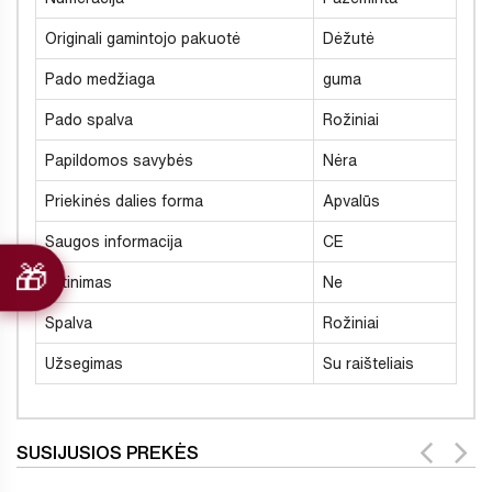
Originali gamintojo pakuotė
Dėžutė
Pado medžiaga
guma
Pado spalva
Rožiniai
Papildomos savybės
Nėra
Priekinės dalies forma
Apvalūs
Saugos informacija
CE
Šiltinimas
Ne
Spalva
Rožiniai
Užsegimas
Su raišteliais
SUSIJUSIOS PREKĖS