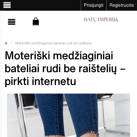
Prisijungti
Registruotis
Moteriški medžiaginiai bateliai rudi be raištelių
Moteriški medžiaginiai
bateliai rudi be raištelių –
pirkti internetu