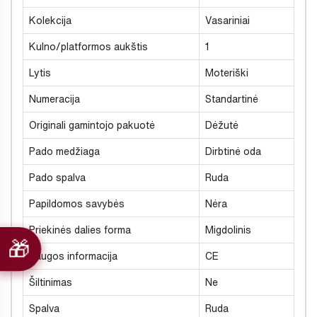
Kolekcija
Vasariniai
Kulno/platformos aukštis
1
Lytis
Moteriški
Numeracija
Standartinė
Originali gamintojo pakuotė
Dėžutė
Pado medžiaga
Dirbtinė oda
Pado spalva
Ruda
Papildomos savybės
Nėra
Priekinės dalies forma
Migdolinis
Saugos informacija
CE
Šiltinimas
Ne
Spalva
Ruda