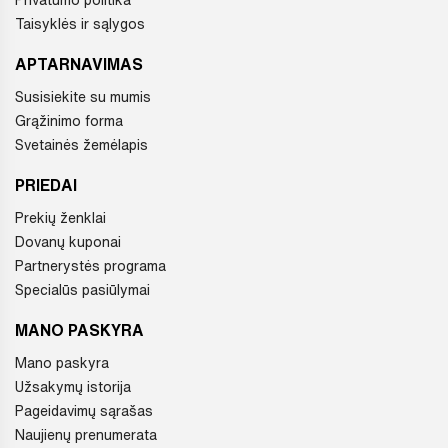
Privatumo politika
Taisyklės ir sąlygos
APTARNAVIMAS
Susisiekite su mumis
Grąžinimo forma
Svetainės žemėlapis
PRIEDAI
Prekių ženklai
Dovanų kuponai
Partnerystės programa
Specialūs pasiūlymai
MANO PASKYRA
Mano paskyra
Užsakymų istorija
Pageidavimų sąrašas
Naujienų prenumerata