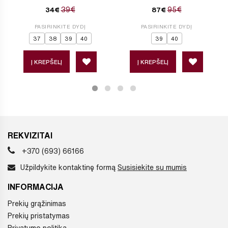
39€
95€
34€
87€
PASIRINKITE DYDĮ
PASIRINKITE DYDĮ
37
38
39
40
39
40
Į KREPŠELĮ
Į KREPŠELĮ
REKVIZITAI
+370 (693) 66166
Užpildykite kontaktinę formą
Susisiekite su mumis
INFORMACIJA
Prekių grąžinimas
Prekių pristatymas