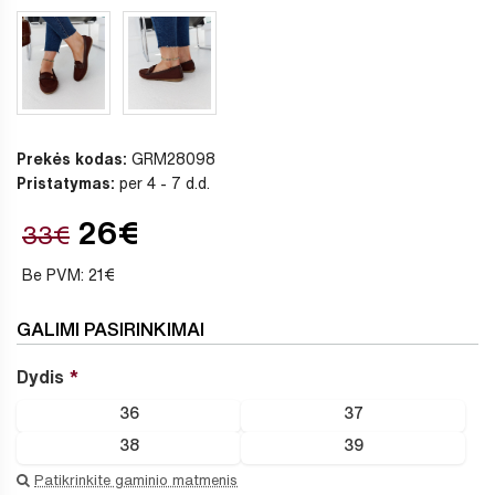
Prekės kodas:
GRM28098
Pristatymas:
per 4 - 7 d.d.
26€
33€
Be PVM: 21€
GALIMI PASIRINKIMAI
Dydis
36
37
38
39
Patikrinkite gaminio matmenis