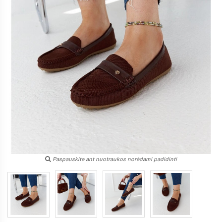
Paspauskite ant nuotraukos norėdami padidinti