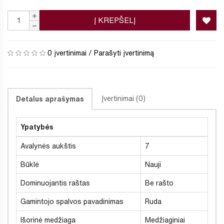
Į KREPŠELĮ
0 įvertinimai
/
Parašyti įvertinimą
Įvertinimai (0)
Detalus aprašymas
Ypatybės
Avalynės aukštis
7
Būklė
Nauji
Dominuojantis raštas
Be rašto
Gamintojo spalvos pavadinimas
Ruda
Išorinė medžiaga
Medžiaginiai