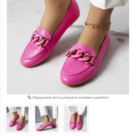
Paspauskite ant nuotraukos norėdami padidinti