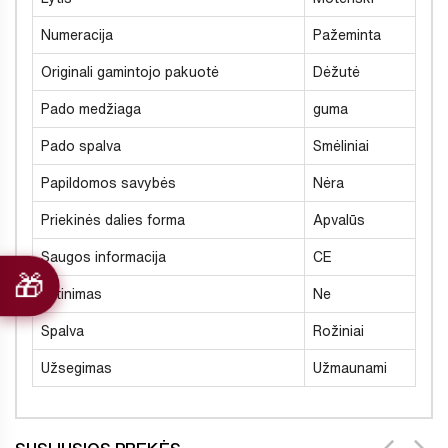
Numeracija
Pažeminta
Originali gamintojo pakuotė
Dėžutė
Pado medžiaga
guma
Pado spalva
Smėliniai
Papildomos savybės
Nėra
Priekinės dalies forma
Apvalūs
Saugos informacija
CE
Šiltinimas
Ne
Spalva
Rožiniai
Užsegimas
Užmaunami