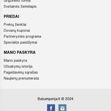
Grąžinimo forma
Svetainės žemėlapis
PRIEDAI
Prekių ženklai
Dovanų kuponai
Partnerystės programa
Specialūs pasiūlymai
MANO PASKYRA
Mano paskyra
Užsakymų istorija
Pageidavimų sąrašas
Naujienų prenumerata
Batuimperija.lt © 2024