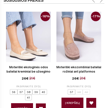
SUSIJUSIOS PREKĖS
-16%
-17%
Moteriški ekologinės odos
Moteriški ekozomšiniai bateliai
bateliai kreminiai be užsegimo
rožiniai ant platformos
31€
31€
26€
26€
PASIRINKITE DYDĮ
PASIRINKITE DYDĮ
36
37
38
39
40
37
38
40
41
Į KREPŠELĮ