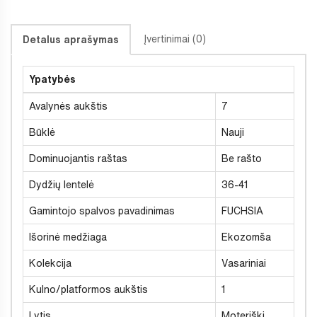
Įvertinimai (0)
Detalus aprašymas
Ypatybės
Avalynės aukštis
7
Būklė
Nauji
Dominuojantis raštas
Be rašto
Dydžių lentelė
36-41
Gamintojo spalvos pavadinimas
FUCHSIA
Išorinė medžiaga
Ekozomša
Kolekcija
Vasariniai
Kulno/platformos aukštis
1
Lytis
Moteriški