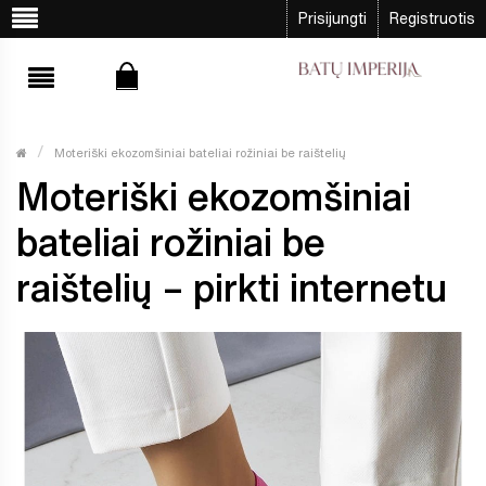
Prisijungti
Registruotis
Moteriški ekozomšiniai bateliai rožiniai be raištelių
Moteriški ekozomšiniai
bateliai rožiniai be
raištelių – pirkti internetu