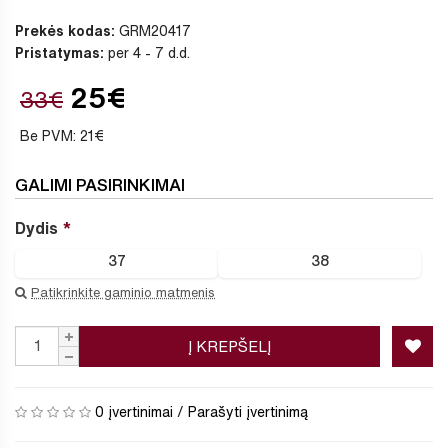
Prekės kodas:
GRM20417
Pristatymas:
per 4 - 7 d.d.
25€
33€
Be PVM: 21€
GALIMI PASIRINKIMAI
Dydis
37
38
Patikrinkite gaminio matmenis
Į KREPŠELĮ
0 įvertinimai
/
Parašyti įvertinimą