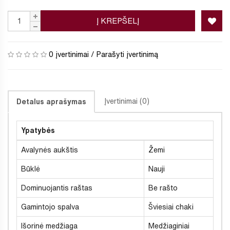
Į KREPŠELĮ
0 įvertinimai
/
Parašyti įvertinimą
Įvertinimai (0)
Detalus aprašymas
Ypatybės
Avalynės aukštis
Žemi
Būklė
Nauji
Dominuojantis raštas
Be rašto
Gamintojo spalva
Šviesiai chaki
Išorinė medžiaga
Medžiaginiai