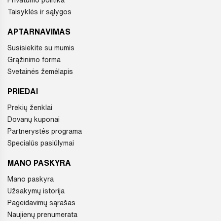
Privatumo politika
Taisyklės ir sąlygos
APTARNAVIMAS
Susisiekite su mumis
Grąžinimo forma
Svetainės žemėlapis
PRIEDAI
Prekių ženklai
Dovanų kuponai
Partnerystės programa
Specialūs pasiūlymai
MANO PASKYRA
Mano paskyra
Užsakymų istorija
Pageidavimų sąrašas
Naujienų prenumerata