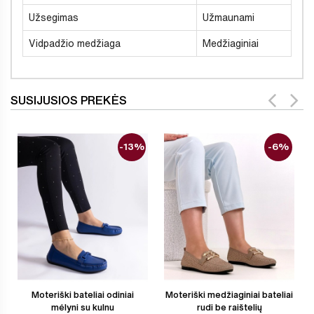
Užsegimas
Užmaunami
Vidpadžio medžiaga
Medžiaginiai
SUSIJUSIOS PREKĖS
-13%
-6%
Moteriški bateliai odiniai
Moteriški medžiaginiai bateliai
mėlyni su kulnu
rudi be raištelių