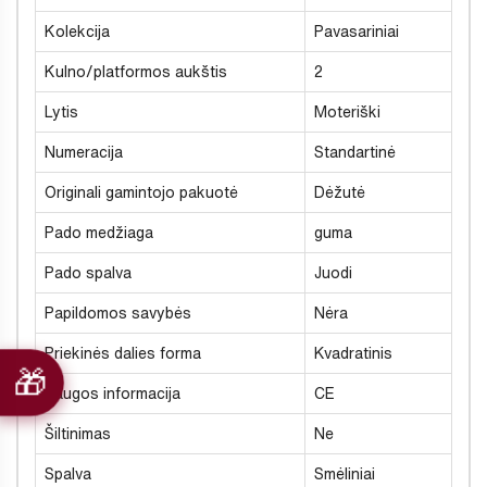
Kolekcija
Pavasariniai
Kulno/platformos aukštis
2
Lytis
Moteriški
Numeracija
Standartinė
Originali gamintojo pakuotė
Dėžutė
Pado medžiaga
guma
Pado spalva
Juodi
Papildomos savybės
Nėra
Priekinės dalies forma
Kvadratinis
Saugos informacija
CE
Šiltinimas
Ne
Spalva
Smėliniai