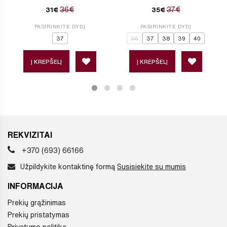
36€
37€
31€
35€
PASIRINKITE DYDĮ
PASIRINKITE DYDĮ
37
36
37
38
39
40
Į KREPŠELĮ
Į KREPŠELĮ
REKVIZITAI
+370 (693) 66166
Užpildykite kontaktinę formą
Susisiekite su mumis
INFORMACIJA
Prekių grąžinimas
Prekių pristatymas