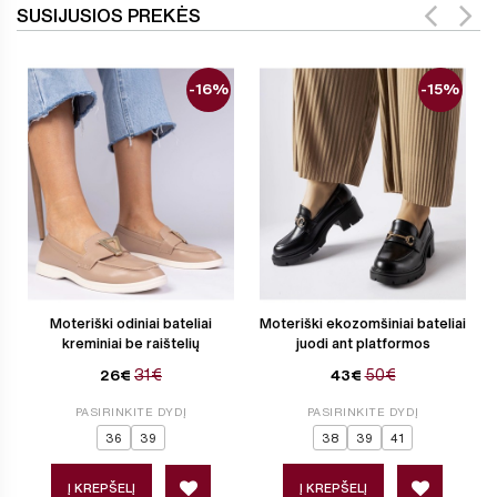
SUSIJUSIOS PREKĖS
-16%
-15%
Moteriški odiniai bateliai
Moteriški ekozomšiniai bateliai
kreminiai be raištelių
juodi ant platformos
31€
50€
26€
43€
PASIRINKITE DYDĮ
PASIRINKITE DYDĮ
36
39
38
39
41
Į KREPŠELĮ
Į KREPŠELĮ