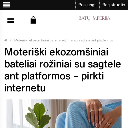
Prisijungti
Registruotis
Moteriški ekozomšiniai bateliai rožiniai su sagtele ant platformos
Moteriški ekozomšiniai
bateliai rožiniai su sagtele
ant platformos – pirkti
internetu