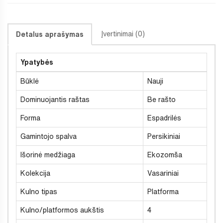
Įvertinimai (0)
Detalus aprašymas
Ypatybės
Būklė
Nauji
Dominuojantis raštas
Be rašto
Forma
Espadrilės
Gamintojo spalva
Persikiniai
Išorinė medžiaga
Ekozomša
Kolekcija
Vasariniai
Kulno tipas
Platforma
Kulno/platformos aukštis
4