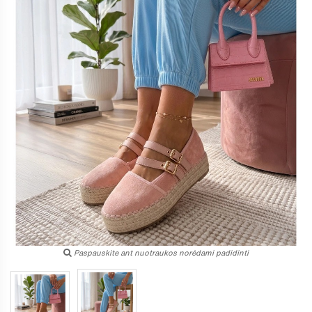
Paspauskite ant nuotraukos norėdami padidinti