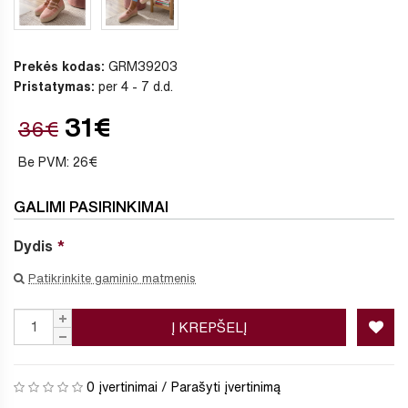
Prekės kodas:
GRM39203
Pristatymas:
per 4 - 7 d.d.
31€
36€
Be PVM: 26€
GALIMI PASIRINKIMAI
Dydis
Patikrinkite gaminio matmenis
Į KREPŠELĮ
0 įvertinimai
/
Parašyti įvertinimą