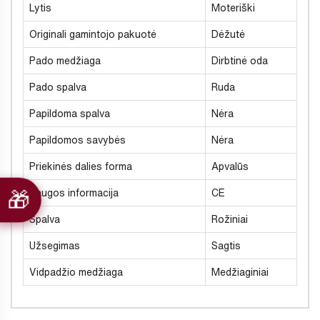
Lytis
Moteriški
Originali gamintojo pakuotė
Dėžutė
Pado medžiaga
Dirbtinė oda
Pado spalva
Ruda
Papildoma spalva
Nėra
Papildomos savybės
Nėra
Priekinės dalies forma
Apvalūs
Saugos informacija
CE
Spalva
Rožiniai
Užsegimas
Sagtis
Vidpadžio medžiaga
Medžiaginiai