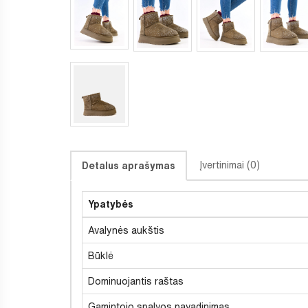
Įvertinimai (0)
Detalus aprašymas
Ypatybės
Avalynės aukštis
Būklė
Dominuojantis raštas
Gamintojo spalvos pavadinimas