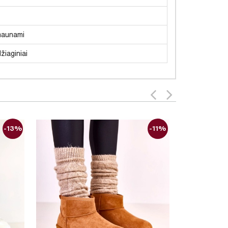
aunami
žiaginiai
-13%
-11%