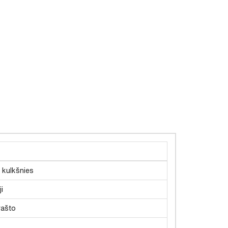
š kulkšnies
i
rašto