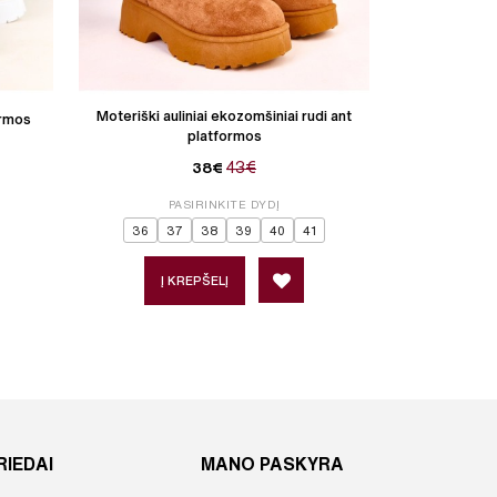
Moteriški auliniai ekozomšiniai rudi ant
Moteriški a
ormos
platformos
43€
38€
PASIRINKITE DYDĮ
P
36
37
38
39
40
41
36
3
Į KREPŠELĮ
Į 
RIEDAI
MANO PASKYRA