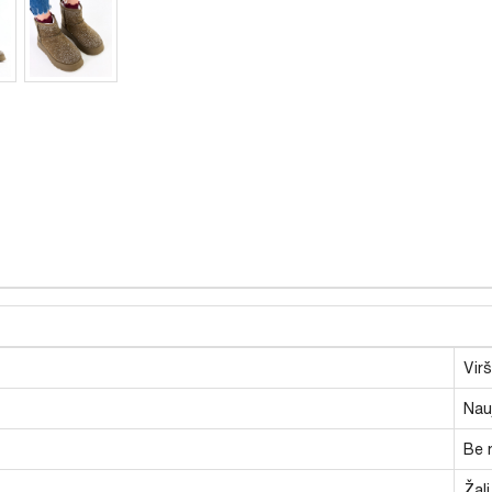
Vir
Nauj
Be 
Žali