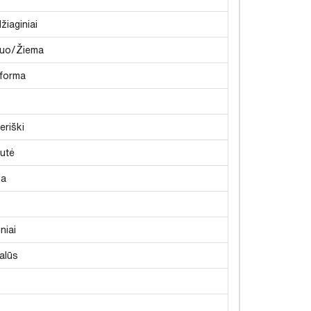
žiaginiai
uo/Žiema
tforma
eriški
utė
ma
iniai
alūs
p