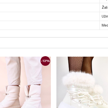
Žali
Užm
Med
-13%