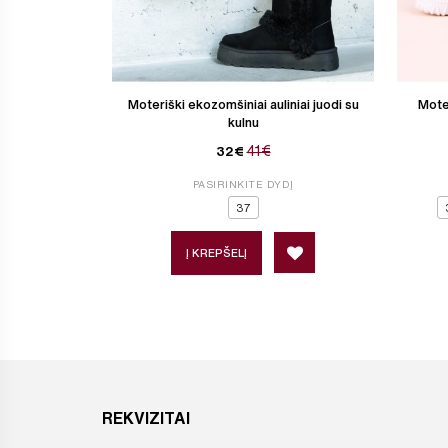
Moteriški ekozomšiniai auliniai juodi su
Moter
kulnu
41€
32€
PASIRINKITE DYDĮ
37
Į KREPŠELĮ
REKVIZITAI