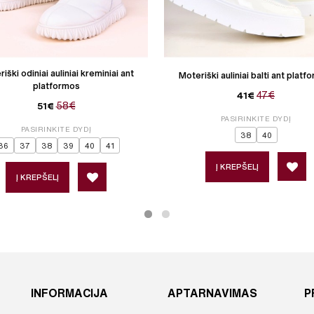
iški odiniai auliniai kreminiai ant
Moteriški auliniai balti ant platf
platformos
47€
41€
58€
51€
PASIRINKITE DYDĮ
PASIRINKITE DYDĮ
38
40
36
37
38
39
40
41
Į KREPŠELĮ
Į KREPŠELĮ
INFORMACIJA
APTARNAVIMAS
P