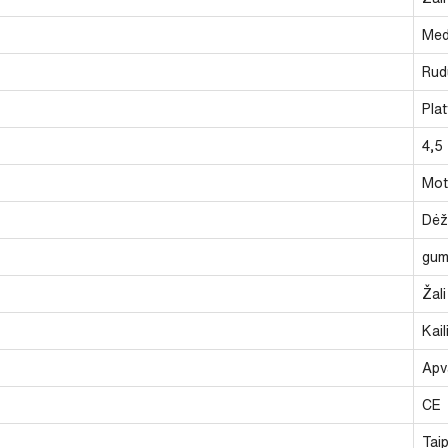
Med
Rud
Pla
4,5
Mot
Dėž
gu
Žali
Kail
Apv
CE
Tai