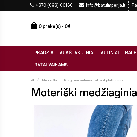
+370 (693) 66166
info@batuimperija.lt
Pa
0 prekė(s) - 0€
PRADŽIA
AUKŠTAKULNIAI
AULINIAI
BALE
BATAI VAIKAMS
Moteriški medžiaginiai auliniai žali ant platformos
Moteriški medžiaginiai 