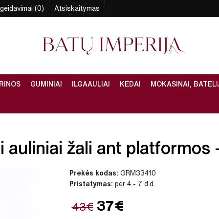
geidavimai (0)
Atsiskaitymas
RINOS
GUMINIAI
ILGAAULIAI
KEDAI
MOKASINAI, BATELI
auliniai žali ant platformos –
Prekės kodas:
GRM33410
Pristatymas:
per 4 - 7 d.d.
37€
43€