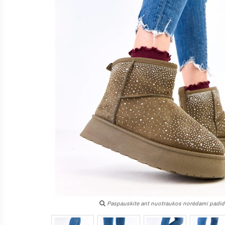
Paspauskite ant nuotraukos norėdami padidi