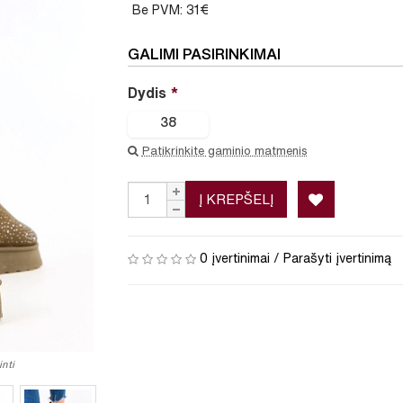
Be PVM: 31€
GALIMI PASIRINKIMAI
Dydis
38
Patikrinkite gaminio matmenis
Į KREPŠELĮ
0 įvertinimai
/
Parašyti įvertinimą
nti