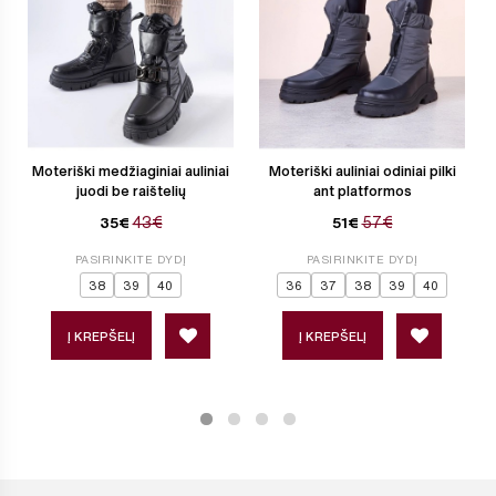
Moteriški medžiaginiai auliniai
Moteriški auliniai odiniai pilki
juodi be raištelių
ant platformos
43€
57€
35€
51€
PASIRINKITE DYDĮ
PASIRINKITE DYDĮ
38
39
40
36
37
38
39
40
Į KREPŠELĮ
Į KREPŠELĮ