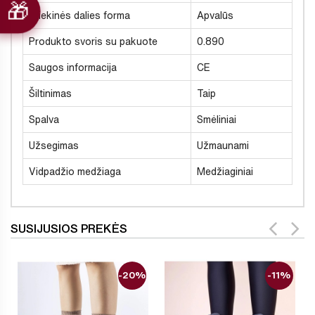
Priekinės dalies forma
Apvalūs
Produkto svoris su pakuote
0.890
Saugos informacija
CE
Šiltinimas
Taip
Spalva
Smėliniai
Užsegimas
Užmaunami
Vidpadžio medžiaga
Medžiaginiai
SUSIJUSIOS PREKĖS
-20%
-11%