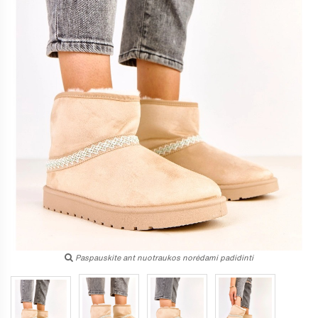
Paspauskite ant nuotraukos norėdami padidinti