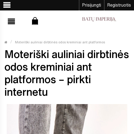
Prisijungti
Registruotis
Moteriški auliniai dirbtinės odos kreminiai ant platformos
Moteriški auliniai dirbtinės
odos kreminiai ant
platformos – pirkti
internetu