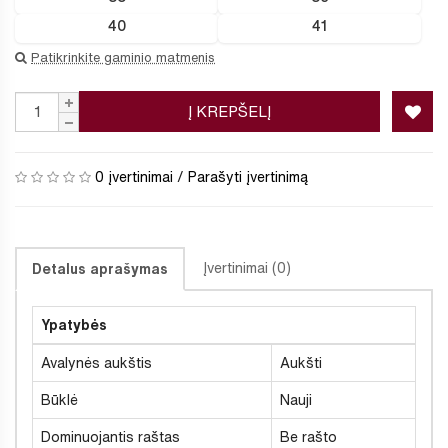
40
41
Patikrinkite gaminio matmenis
Į KREPŠELĮ
0 įvertinimai
/
Parašyti įvertinimą
Įvertinimai (0)
Detalus aprašymas
Ypatybės
Avalynės aukštis
Aukšti
Būklė
Nauji
Dominuojantis raštas
Be rašto