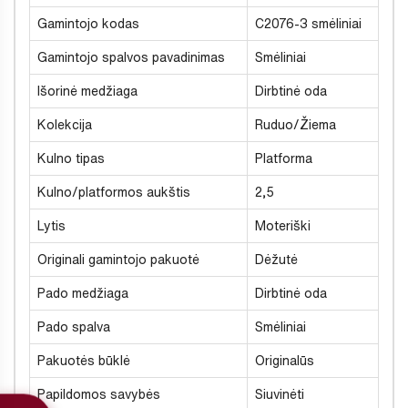
Gamintojo kodas
C2076-3 smėliniai
Gamintojo spalvos pavadinimas
Smėliniai
Išorinė medžiaga
Dirbtinė oda
Kolekcija
Ruduo/Žiema
Kulno tipas
Platforma
Kulno/platformos aukštis
2,5
Lytis
Moteriški
Originali gamintojo pakuotė
Dėžutė
Pado medžiaga
Dirbtinė oda
Pado spalva
Smėliniai
Pakuotės būklė
Originalūs
Papildomos savybės
Siuvinėti