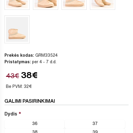
Prekės kodas:
GRM33524
Pristatymas:
per 4 - 7 d.d.
38€
43€
Be PVM: 32€
GALIMI PASIRINKIMAI
Dydis
36
37
38
39