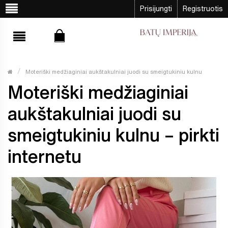
Prisijungti
Registruotis
Moteriški medžiaginiai aukštakulniai juodi su smeigtukiniu kulnu
Moteriški medžiaginiai
aukštakulniai juodi su
smeigtukiniu kulnu – pirkti
internetu