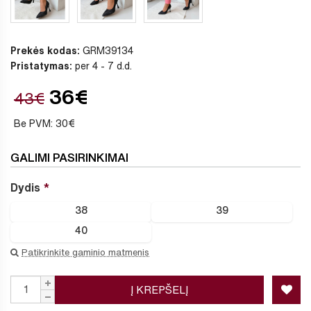
Prekės kodas:
GRM39134
Pristatymas:
per 4 - 7 d.d.
36€
43€
Be PVM: 30€
GALIMI PASIRINKIMAI
Dydis
38
39
40
Patikrinkite gaminio matmenis
Į KREPŠELĮ