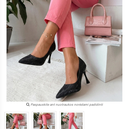
Paspauskite ant nuotraukos norėdami padidinti