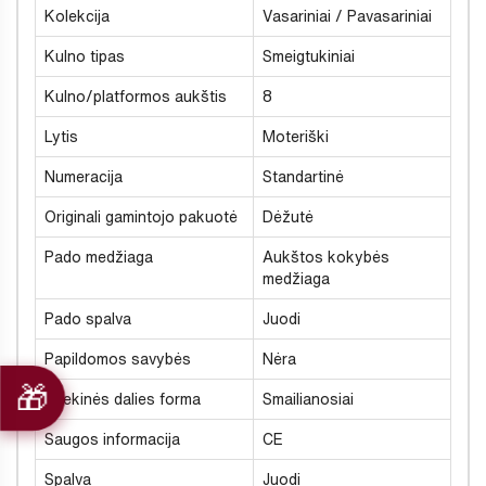
Kolekcija
Vasariniai / Pavasariniai
Kulno tipas
Smeigtukiniai
Kulno/platformos aukštis
8
Lytis
Moteriški
Numeracija
Standartinė
Originali gamintojo pakuotė
Dėžutė
Pado medžiaga
Aukštos kokybės
medžiaga
Pado spalva
Juodi
Papildomos savybės
Nėra
Priekinės dalies forma
Smailianosiai
Saugos informacija
CE
Spalva
Juodi