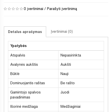
0 įvertinimai
/
Parašyti įvertinimą
Įvertinimai (0)
Detalus aprašymas
Ypatybės
Atspalvis
Nepasirinkta
Avalynės aukštis
Aukšti
Būklė
Nauji
Dominuojantis raštas
Be rašto
Gamintojo spalvos
Juodi
pavadinimas
Išorinė medžiaga
Medžiaginiai