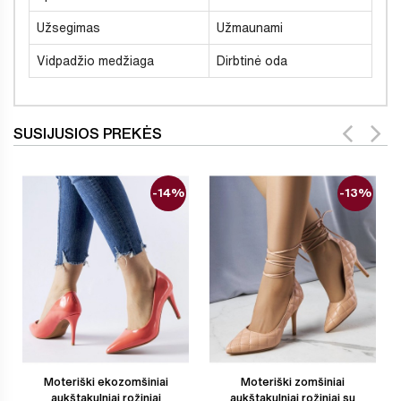
Užsegimas
Užmaunami
Vidpadžio medžiaga
Dirbtinė oda
SUSIJUSIOS PREKĖS
-14%
-13%
Moteriški ekozomšiniai
Moteriški zomšiniai
aukštakulniai rožiniai
aukštakulniai rožiniai su