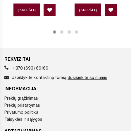
Į KREPŠELĮ
Į KREPŠELĮ
REKVIZITAI
+370 (693) 66166
Užpildykite kontaktinę formą
Susisiekite su mumis
INFORMACIJA
Prekių grąžinimas
Prekių pristatymas
Privatumo politika
Taisyklės ir sąlygos
APTARNAVIMAS