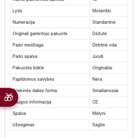
Lytis
Moteriški
Numeracija
Standartinė
Originali gamintojo pakuotė
Dėžutė
Pado medžiaga
Dirbtinė oda
Pado spalva
Juodi
Pakuotės būklė
Originalūs
Papildomos savybės
Nėra
Priekinės dalies forma
Smailianosiai
Saugos informacija
CE
Spalva
Mėlyni
Užsegimas
Sagtis