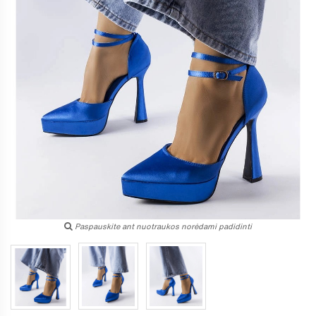
Paspauskite ant nuotraukos norėdami padidinti