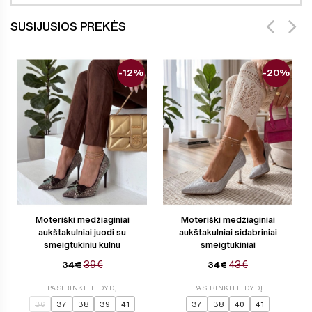
SUSIJUSIOS PREKĖS
-12%
-20%
Moteriški medžiaginiai
Moteriški medžiaginiai
aukštakulniai juodi su
aukštakulniai sidabriniai
smeigtukiniu kulnu
smeigtukiniai
39€
43€
34€
34€
PASIRINKITE DYDĮ
PASIRINKITE DYDĮ
36
37
38
39
41
37
38
40
41