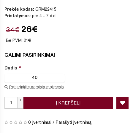
Prekės kodas:
GRM22415
Pristatymas:
per 4 - 7 d.d.
26€
34€
Be PVM: 21€
GALIMI PASIRINKIMAI
Dydis
40
Patikrinkite gaminio matmenis
Į KREPŠELĮ
0 įvertinimai
/
Parašyti įvertinimą