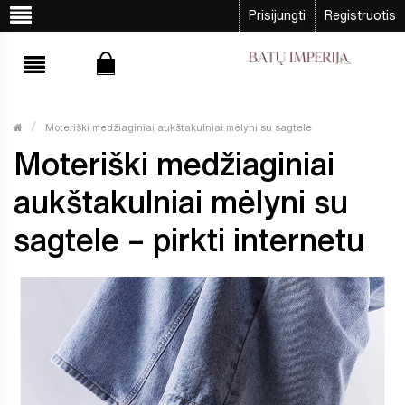
Prisijungti
Registruotis
Moteriški medžiaginiai aukštakulniai mėlyni su sagtele
Moteriški medžiaginiai
aukštakulniai mėlyni su
sagtele – pirkti internetu