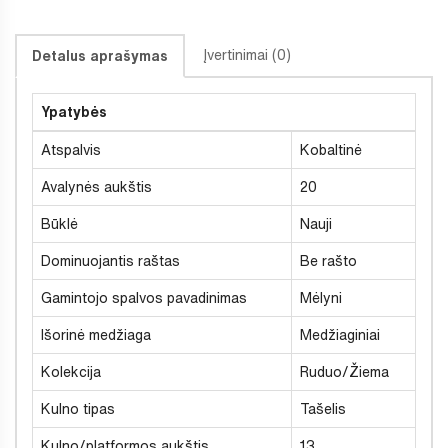
Įvertinimai (0)
Detalus aprašymas
Ypatybės
Atspalvis
Kobaltinė
Avalynės aukštis
20
Būklė
Nauji
Dominuojantis raštas
Be rašto
Gamintojo spalvos pavadinimas
Mėlyni
Išorinė medžiaga
Medžiaginiai
Kolekcija
Ruduo/Žiema
Kulno tipas
Tašelis
Kulno/platformos aukštis
13