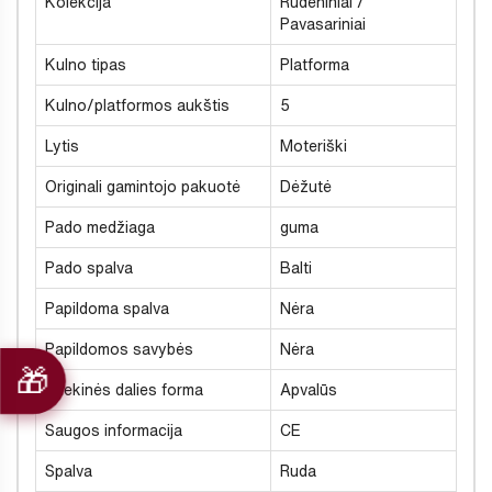
Kolekcija
Rudeniniai /
Pavasariniai
Kulno tipas
Platforma
Kulno/platformos aukštis
5
Lytis
Moteriški
Originali gamintojo pakuotė
Dėžutė
Pado medžiaga
guma
Pado spalva
Balti
Papildoma spalva
Nėra
Papildomos savybės
Nėra
Priekinės dalies forma
Apvalūs
Saugos informacija
CE
Spalva
Ruda