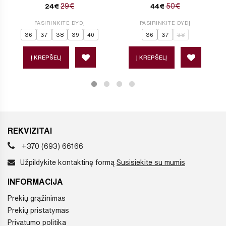
29€
50€
24€
44€
PASIRINKITE DYDĮ
PASIRINKITE DYDĮ
36
37
38
39
40
36
37
38
Į KREPŠELĮ
Į KREPŠELĮ
REKVIZITAI
+370 (693) 66166
Užpildykite kontaktinę formą
Susisiekite su mumis
INFORMACIJA
Prekių grąžinimas
Prekių pristatymas
Privatumo politika