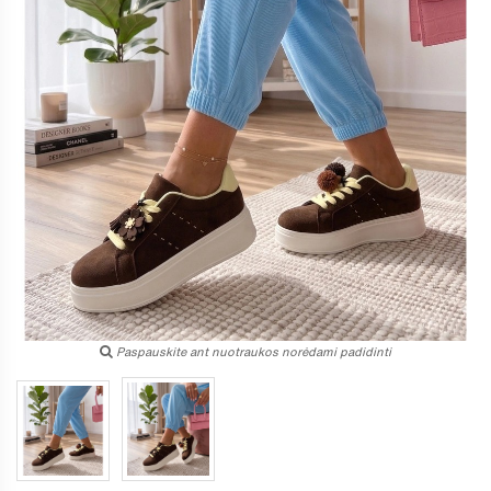
Paspauskite ant nuotraukos norėdami padidinti