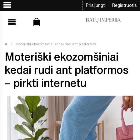
Prisijungti
Registruotis
Moteriški ekozomšiniai kedai rudi ant platformos
Moteriški ekozomšiniai
kedai rudi ant platformos
– pirkti internetu