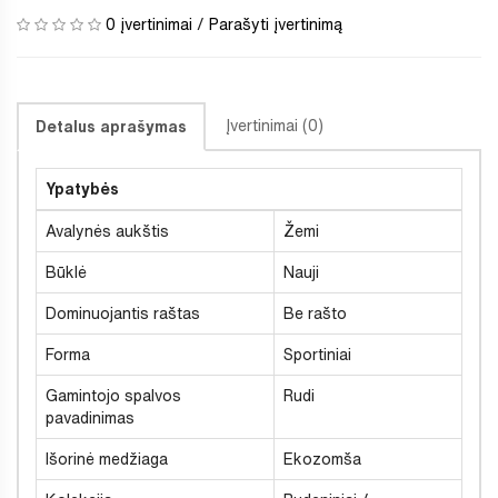
0 įvertinimai
/
Parašyti įvertinimą
Įvertinimai (0)
Detalus aprašymas
Ypatybės
Avalynės aukštis
Žemi
Būklė
Nauji
Dominuojantis raštas
Be rašto
Forma
Sportiniai
Gamintojo spalvos
Rudi
pavadinimas
Išorinė medžiaga
Ekozomša