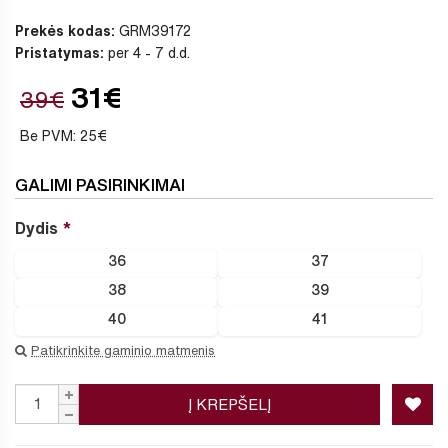
Prekės kodas:
GRM39172
Pristatymas:
per 4 - 7 d.d.
31€
39€
Be PVM: 25€
GALIMI PASIRINKIMAI
Dydis
36
37
38
39
40
41
Patikrinkite gaminio matmenis
Į KREPŠELĮ