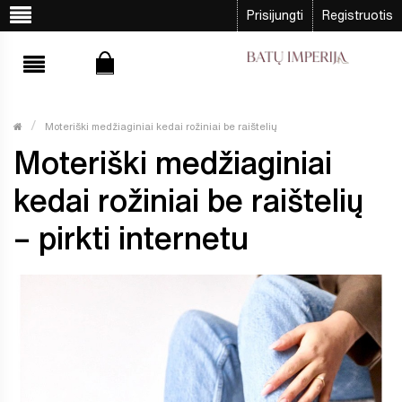
Prisijungti
Registruotis
Moteriški medžiaginiai kedai rožiniai be raištelių
Moteriški medžiaginiai
kedai rožiniai be raištelių
– pirkti internetu