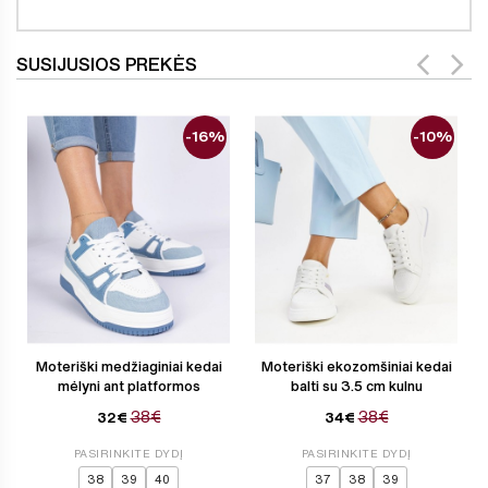
SUSIJUSIOS PREKĖS
-16%
-10%
Moteriški medžiaginiai kedai
Moteriški ekozomšiniai kedai
mėlyni ant platformos
balti su 3.5 cm kulnu
38€
38€
32€
34€
PASIRINKITE DYDĮ
PASIRINKITE DYDĮ
38
39
40
37
38
39