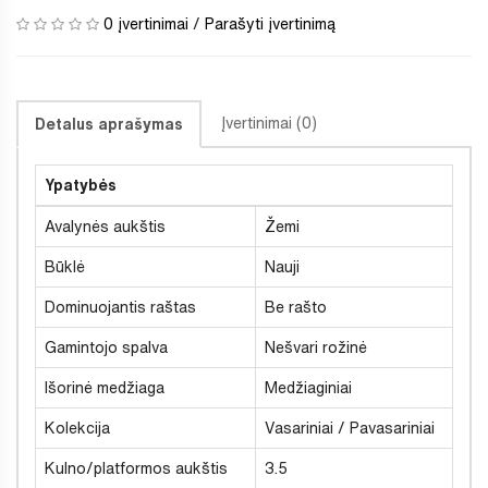
0 įvertinimai
/
Parašyti įvertinimą
Įvertinimai (0)
Detalus aprašymas
Ypatybės
Avalynės aukštis
Žemi
Būklė
Nauji
Dominuojantis raštas
Be rašto
Gamintojo spalva
Nešvari rožinė
Išorinė medžiaga
Medžiaginiai
Kolekcija
Vasariniai / Pavasariniai
Kulno/platformos aukštis
3.5