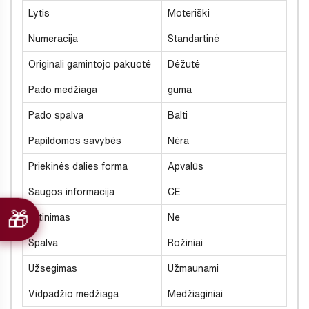
Lytis
Moteriški
Numeracija
Standartinė
Originali gamintojo pakuotė
Dėžutė
Pado medžiaga
guma
Pado spalva
Balti
Papildomos savybės
Nėra
Priekinės dalies forma
Apvalūs
Saugos informacija
CE
Šiltinimas
Ne
Spalva
Rožiniai
Užsegimas
Užmaunami
Vidpadžio medžiaga
Medžiaginiai