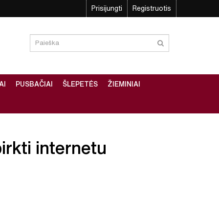
Prisijungti
Registruotis
AI
PUSBAČIAI
ŠLEPETĖS
ŽIEMINIAI
irkti internetu