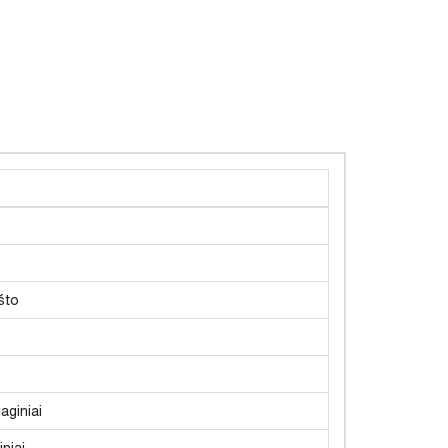
što
aginiai
niai