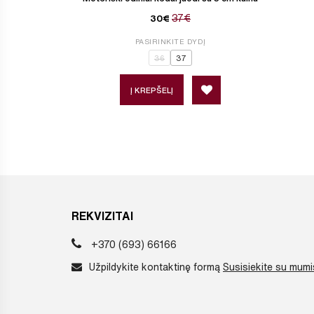
37€
30€
PASIRINKITE DYDĮ
36
37
Į KREPŠELĮ
REKVIZITAI
+370 (693) 66166
Užpildykite kontaktinę formą
Susisiekite su mumi