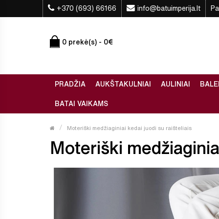
+370 (693) 66166
info@batuimperija.lt
Pa
0 prekė(s) - 0€
PRADŽIA
AUKŠTAKULNIAI
AULINIAI
BALE
BATAI VAIKAMS
Moteriški medžiaginiai kedai juodi su raišteliais
Moteriški medžiaginiai 