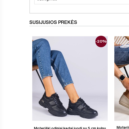
SUSIJUSIOS PREKĖS
-20%
Moteriš
Moteriški odiniai kedai juodi su 5 cm kulnu