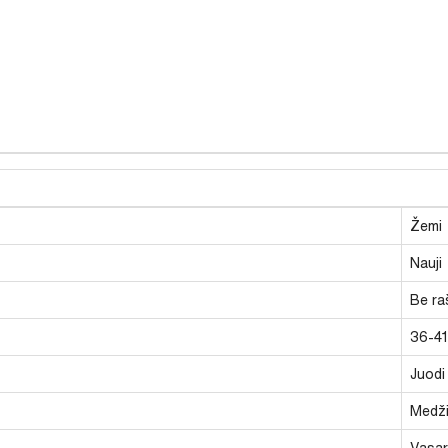
Žemi
Nauji
Be ra
36-41
Juodi
Medži
Vasari