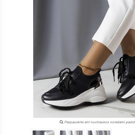
Paspauskite ant nuotraukos norėdami padidi