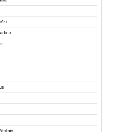
iški
artinė
tė
ūs
šteliais