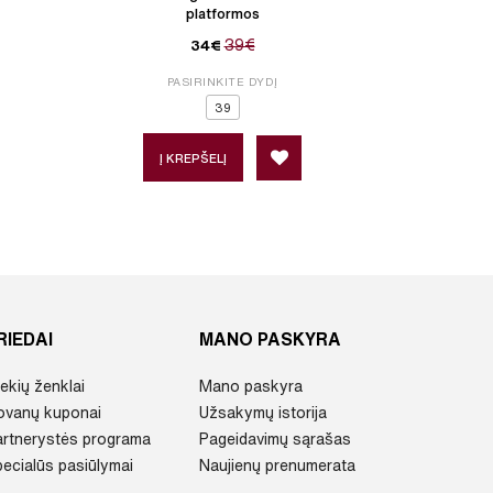
platformos
39€
34€
P
PASIRINKITE DYDĮ
37
39
Į 
Į KREPŠELĮ
RIEDAI
MANO PASKYRA
ekių ženklai
Mano paskyra
ovanų kuponai
Užsakymų istorija
artnerystės programa
Pageidavimų sąrašas
ecialūs pasiūlymai
Naujienų prenumerata