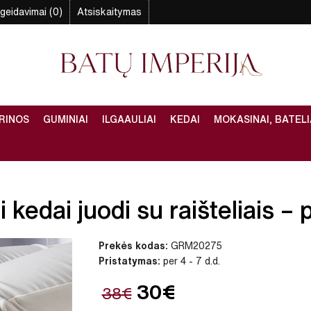
geidavimai (0)
Atsiskaitymas
RINOS
GUMINIAI
ILGAAULIAI
KEDAI
MOKASINAI, BATELI
kedai juodi su raišteliais – p
Prekės kodas:
GRM20275
Pristatymas:
per 4 - 7 d.d.
30€
38€