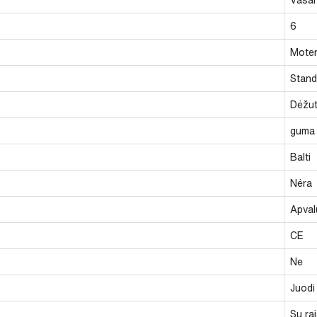
6
Moter
Stand
Dėžu
guma
Balti
Nėra
Apval
CE
Ne
Juodi
Su rai