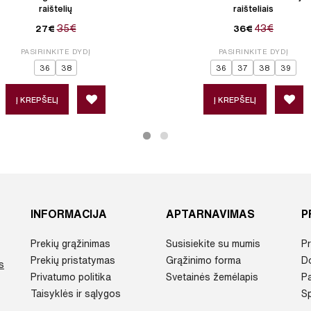
raištelių
raišteliais
35€
43€
27€
36€
PASIRINKITE DYDĮ
PASIRINKITE DYDĮ
36
38
36
37
38
39
Į KREPŠELĮ
Į KREPŠELĮ
INFORMACIJA
APTARNAVIMAS
P
Prekių grąžinimas
Susisiekite su mumis
Pr
Prekių pristatymas
Grąžinimo forma
D
s
Privatumo politika
Svetainės žemėlapis
P
Taisyklės ir sąlygos
Sp