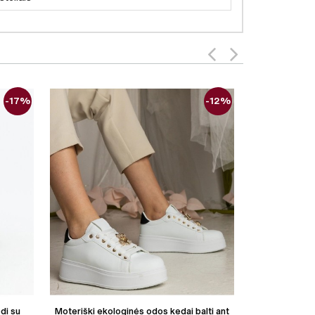
-17%
-12%
di su
Moteriški ekologinės odos kedai balti ant
Moteriški odin