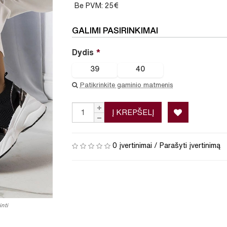
Be PVM: 25€
GALIMI PASIRINKIMAI
Dydis
39
40
Patikrinkite gaminio matmenis
Į KREPŠELĮ
0 įvertinimai
/
Parašyti įvertinimą
nti