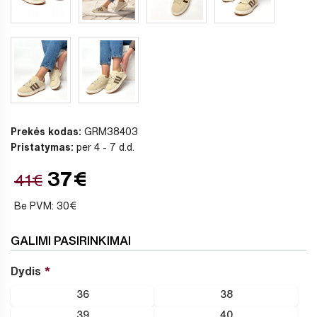
Prekės kodas:
GRM38403
Pristatymas:
per 4 - 7 d.d.
37€
41€
Be PVM: 30€
GALIMI PASIRINKIMAI
Dydis
36
38
39
40