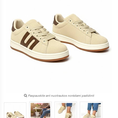
Paspauskite ant nuotraukos norėdami padidinti