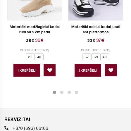
Moteriški medžiaginiai kedai
Moteriški odiniai kedai juodi
rudi su 5 cm padu
ant platformos
36€
37€
29€
33€
PASIRINKITE DYDĮ
PASIRINKITE DYDĮ
39
40
37
39
40
Į KREPŠELĮ
Į KREPŠELĮ
REKVIZITAI
+370 (693) 66166