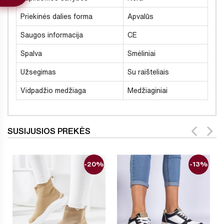
Priekinės dalies forma
Apvalūs
Saugos informacija
CE
Spalva
Smėliniai
Užsegimas
Su raišteliais
Vidpadžio medžiaga
Medžiaginiai
SUSIJUSIOS PREKĖS
-20%
-13%