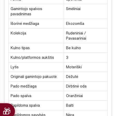
Gamintojo spalvos
Smėliniai
pavadinimas
Išorinė medžiaga
Ekozomša
Kolekcija
Rudeniniai /
Pavasariniai
Kulno tipas
Be kulno
Kulno/platformos aukštis
3
Lytis
Moteriški
Originali gamintojo pakuotė
Dėžutė
Pado medžiaga
Dirbtinė oda
Pado spalva
Oranžiniai
Papildoma spalva
Balti
Papildomos savybės
Nėra