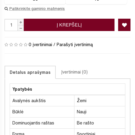
Patikrinkite gaminio matmenis
Į KREPŠELĮ
0 įvertinimai
/
Parašyti įvertinimą
Įvertinimai (0)
Detalus aprašymas
Ypatybės
Avalynės aukštis
Žemi
Būklė
Nauji
Dominuojantis raštas
Be rašto
Forma
Sportiniai