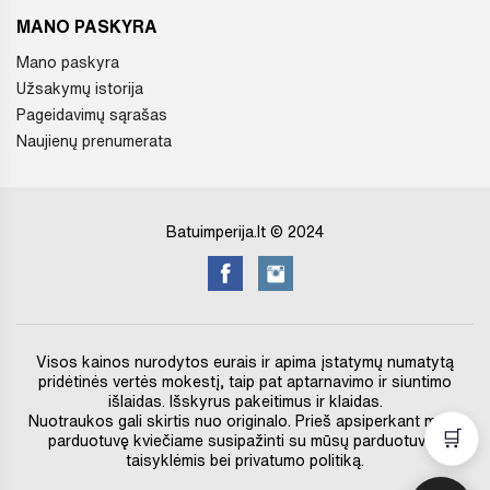
MANO PASKYRA
Mano paskyra
Užsakymų istorija
Pageidavimų sąrašas
Naujienų prenumerata
Batuimperija.lt © 2024
Visos kainos nurodytos eurais ir apima įstatymų numatytą
pridėtinės vertės mokestį, taip pat aptarnavimo ir siuntimo
išlaidas. Išskyrus pakeitimus ir klaidas.
Nuotraukos gali skirtis nuo originalo. Prieš apsiperkant mūsų
🛒
parduotuvę kviečiame susipažinti su mūsų parduotuvės
taisyklėmis bei privatumo politiką.