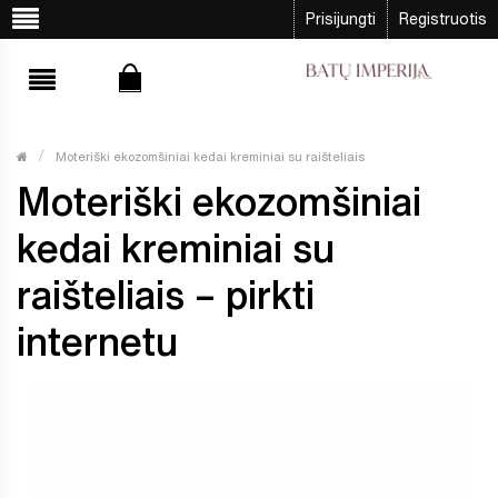
Prisijungti
Registruotis
Moteriški ekozomšiniai kedai kreminiai su raišteliais
Moteriški ekozomšiniai
kedai kreminiai su
raišteliais – pirkti
internetu