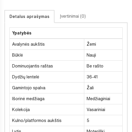
Įvertinimai (0)
Detalus aprašymas
Ypatybės
Avalynės aukštis
Žemi
Būklė
Nauji
Dominuojantis raštas
Be rašto
Dydžių lentelė
36-41
Gamintojo spalva
Žali
Išorinė medžiaga
Medžiaginiai
Kolekcija
Vasariniai
Kulno/platformos aukštis
5
Lytis
Moteriški