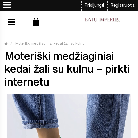
Prisijungti
Registruotis
Moteriški medžiaginiai kedai žali su kulnu
Moteriški medžiaginiai
kedai žali su kulnu – pirkti
internetu