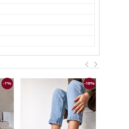
-7%
-19%