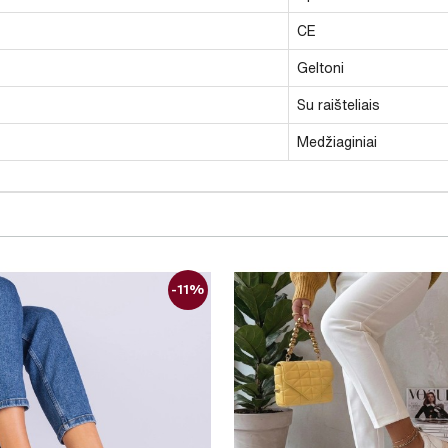
CE
Geltoni
Su raišteliais
Medžiaginiai
-11%