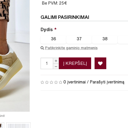
Be PVM: 25€
GALIMI PASIRINKIMAI
Dydis
36
37
38
Patikrinkite gaminio matmenis
Į KREPŠELĮ
0 įvertinimai
/
Parašyti įvertinimą
nti