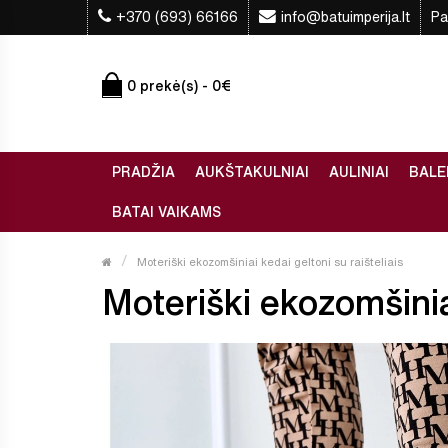
+370 (693) 66166
info@batuimperija.lt
Pa
0 prekė(s) - 0€
PRADŽIA
AUKŠTAKULNIAI
AULINIAI
BALE
BATAI VAIKAMS
Moteriški ekozomšiniai kedai geltoni su raišteliais
Moteriški ekozomšiniai 