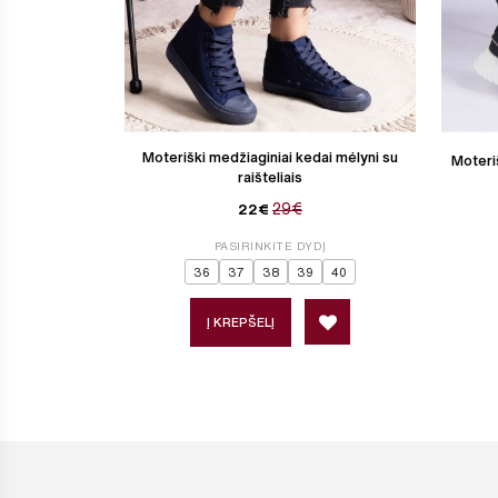
Moteriški medžiaginiai kedai mėlyni su
Moteriš
raišteliais
29€
22€
PASIRINKITE DYDĮ
36
37
38
39
40
Į KREPŠELĮ