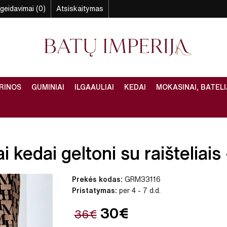
geidavimai (0)
Atsiskaitymas
RINOS
GUMINIAI
ILGAAULIAI
KEDAI
MOKASINAI, BATELI
kedai geltoni su raišteliais 
Prekės kodas:
GRM33116
Pristatymas:
per 4 - 7 d.d.
30€
36€