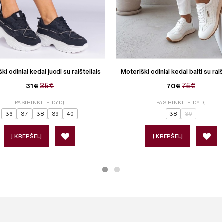
ki odiniai kedai juodi su raišteliais
Moteriški odiniai kedai balti su raiš
35€
75€
31€
70€
PASIRINKITE DYDĮ
PASIRINKITE DYDĮ
36
37
38
39
40
38
39
Į KREPŠELĮ
Į KREPŠELĮ