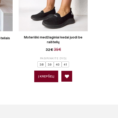
Moteriški medžiaginiai kedai juodi be
Moteriški ek
teliais
raištelių
39€
32€
PASIRINKITE DYDĮ
P
38
39
40
41
Į KREPŠELĮ
Į 