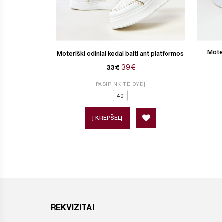
Moter
Moteriški odiniai kedai balti ant platformos
39€
33€
PASIRINKITE DYDĮ
40
Į KREPŠELĮ
REKVIZITAI