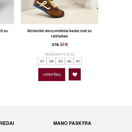
ti su
Moteriški ekozomšiniai kedai rudi su
Moteriški medž
raišteliais
37€
31€
P
PASIRINKITE DYDĮ
37
38
39
40
41
Į 
Į KREPŠELĮ
RIEDAI
MANO PASKYRA