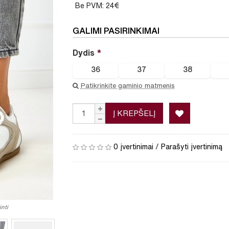
Be PVM: 24€
GALIMI PASIRINKIMAI
Dydis
36
37
38
Patikrinkite gaminio matmenis
Į KREPŠELĮ
0 įvertinimai
/
Parašyti įvertinimą
nti