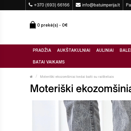
+370 (693) 66166
info@batuimperija.lt
Pa
0 prekė(s) - 0€
PRADŽIA
AUKŠTAKULNIAI
AULINIAI
BALE
BATAI VAIKAMS
Moteriški ekozomšiniai kedai balti su raišteliais
Moteriški ekozomšiniai 