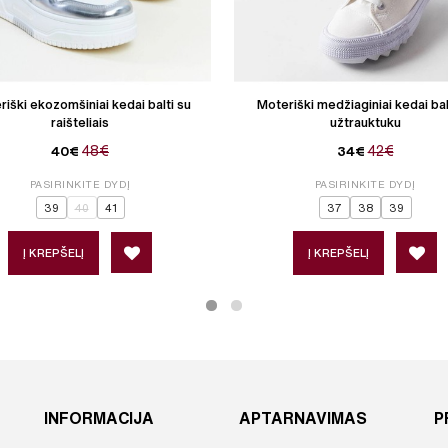
iški ekozomšiniai kedai balti su
Moteriški medžiaginiai kedai bal
raišteliais
užtrauktuku
48€
42€
40€
34€
PASIRINKITE DYDĮ
PASIRINKITE DYDĮ
39
40
41
37
38
39
Į KREPŠELĮ
Į KREPŠELĮ
INFORMACIJA
APTARNAVIMAS
P