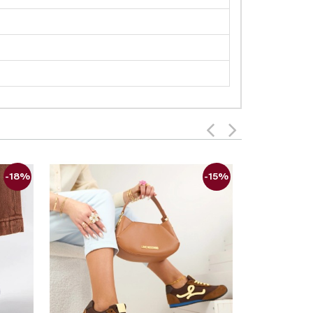
-18%
-15%