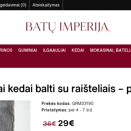
geidavimai (0)
Atsiskaitymas
RINOS
GUMINIAI
ILGAAULIAI
KEDAI
MOKASINAI, BATELI
kedai balti su raišteliais – p
Prekės kodas:
GRM33190
Pristatymas:
per 4 - 7 d.d.
29€
36€