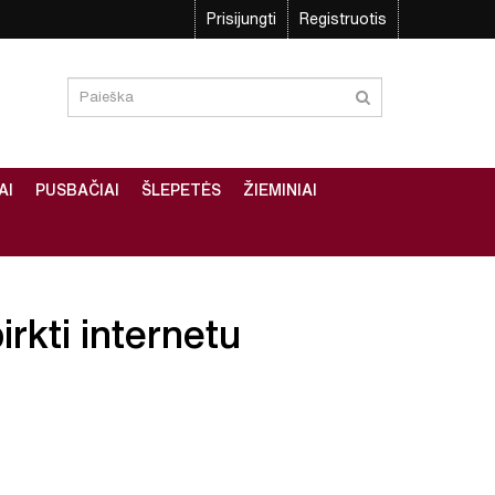
Prisijungti
Registruotis
AI
PUSBAČIAI
ŠLEPETĖS
ŽIEMINIAI
irkti internetu