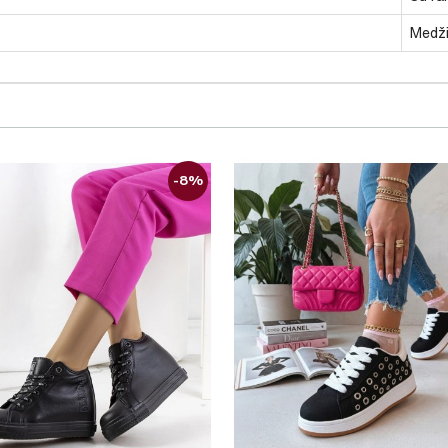
Medži
-8%