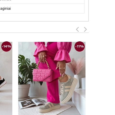
aginiai
-14%
-11%