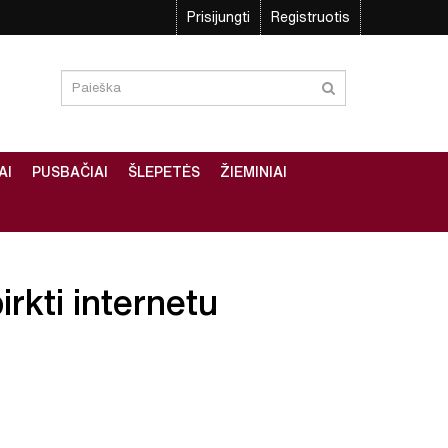
Prisijungti
Registruotis
AI
PUSBAČIAI
ŠLEPETĖS
ŽIEMINIAI
irkti internetu