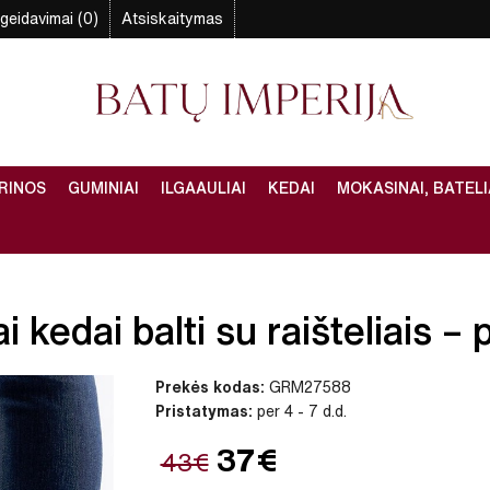
geidavimai (0)
Atsiskaitymas
RINOS
GUMINIAI
ILGAAULIAI
KEDAI
MOKASINAI, BATELI
kedai balti su raišteliais – p
Prekės kodas:
GRM27588
Pristatymas:
per 4 - 7 d.d.
37€
43€