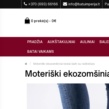
+370 (693) 66166
info@batuimperija.lt
Pa
0 prekė(s) - 0€
PRADŽIA
AUKŠTAKULNIAI
AULINIAI
BALE
BATAI VAIKAMS
Moteriški ekozomšiniai kedai balti su raišteliais
Moteriški ekozomšiniai 