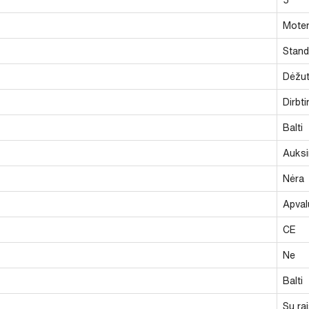
Moter
Stand
Dėžu
Dirbt
Balti
Auksi
Nėra
Apval
CE
Ne
Balti
Su rai