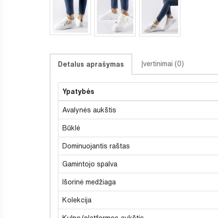
Įvertinimai (0)
Detalus aprašymas
Ypatybės
Avalynės aukštis
Būklė
Dominuojantis raštas
Gamintojo spalva
Išorinė medžiaga
Kolekcija
Kulno/platformos aukštis