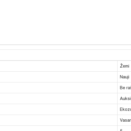
Žemi
Nauji
Be ra
Auksi
Ekoz
Vasari
5