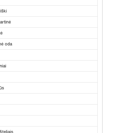
iški
artinė
tė
inė oda
niai
ūs
šteliais