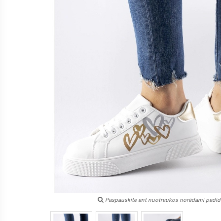
Paspauskite ant nuotraukos norėdami padidi