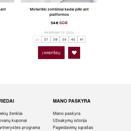
 ant
Moteriški zomšiniai kedai pilki ant
Moteriški med
platformos
60€
54€
PASIRINKITE DYDĮ
P
36
37
38
39
40
41
Į KREPŠELĮ
Į 
RIEDAI
MANO PASKYRA
ekių ženklai
Mano paskyra
ovanų kuponai
Užsakymų istorija
artnerystės programa
Pageidavimų sąrašas