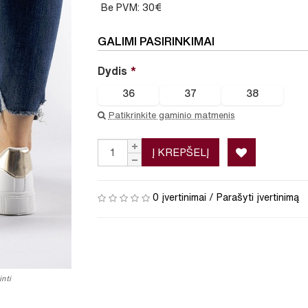
Be PVM: 30€
GALIMI PASIRINKIMAI
Dydis
36
37
38
Patikrinkite gaminio matmenis
Į KREPŠELĮ
0 įvertinimai
/
Parašyti įvertinimą
nti