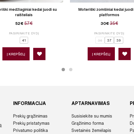
iški medžiaginiai kedai juodi su
Moteriški zomšiniai kedai juodi
raišteliais
platformos
57€
35€
52€
30€
PASIRINKITE DYDĮ
PASIRINKITE DYDĮ
41
36
37
39
Į KREPŠELĮ
Į KREPŠELĮ
INFORMACIJA
APTARNAVIMAS
P
Prekių grąžinimas
Susisiekite su mumis
Pr
Prekių pristatymas
Grąžinimo forma
D
s
Privatumo politika
Svetainės žemėlapis
P