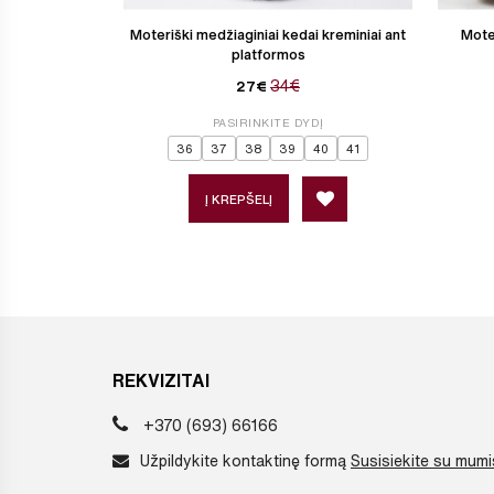
Moteriški medžiaginiai kedai kreminiai ant
Moter
platformos
34€
27€
PASIRINKITE DYDĮ
36
37
38
39
40
41
Į KREPŠELĮ
REKVIZITAI
+370 (693) 66166
Užpildykite kontaktinę formą
Susisiekite su mumi