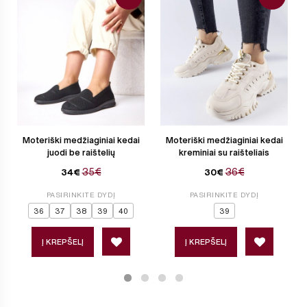
Moteriški medžiaginiai kedai
Moteriški medžiaginiai kedai
juodi be raištelių
kreminiai su raišteliais
35€
36€
34€
30€
PASIRINKITE DYDĮ
PASIRINKITE DYDĮ
36
37
38
39
40
39
Į KREPŠELĮ
Į KREPŠELĮ