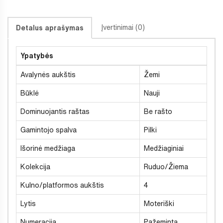
Įvertinimai (0)
Detalus aprašymas
Ypatybės
Avalynės aukštis
Žemi
Būklė
Nauji
Dominuojantis raštas
Be rašto
Gamintojo spalva
Pilki
Išorinė medžiaga
Medžiaginiai
Kolekcija
Ruduo/Žiema
Kulno/platformos aukštis
4
Lytis
Moteriški
Numeracija
Pažeminta