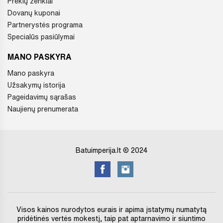
Prekių ženklai
Dovanų kuponai
Partnerystės programa
Specialūs pasiūlymai
MANO PASKYRA
Mano paskyra
Užsakymų istorija
Pageidavimų sąrašas
Naujienų prenumerata
Batuimperija.lt © 2024
Visos kainos nurodytos eurais ir apima įstatymų numatytą
pridėtinės vertės mokestį, taip pat aptarnavimo ir siuntimo