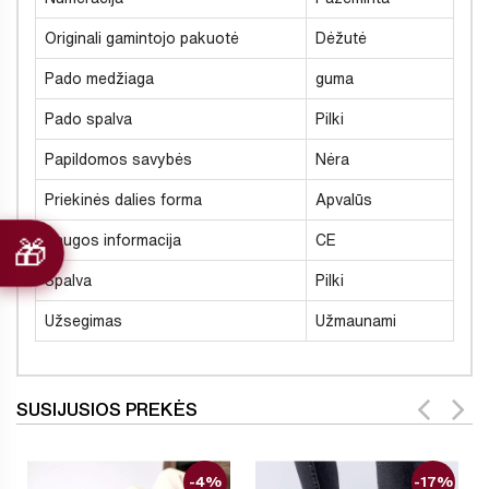
Originali gamintojo pakuotė
Dėžutė
Pado medžiaga
guma
Pado spalva
Pilki
Papildomos savybės
Nėra
Priekinės dalies forma
Apvalūs
Saugos informacija
CE
Spalva
Pilki
Užsegimas
Užmaunami
SUSIJUSIOS PREKĖS
-4%
-17%