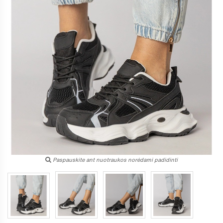
Paspauskite ant nuotraukos norėdami padidinti