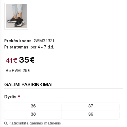
Prekės kodas:
GRM32321
Pristatymas:
per 4 - 7 d.d.
35€
41€
Be PVM: 29€
GALIMI PASIRINKIMAI
Dydis
36
37
38
39
Patikrinkite gaminio matmenis