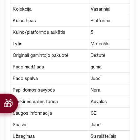
Kolekcija
Vasariniai
Kulno tipas
Platforma
Kulno/platformos aukštis
5
Lytis
Moteriški
Originali gamintojo pakuotė
Dėžutė
Pado medžiaga
guma
Pado spalva
Juodi
Papildomos savybės
Nėra
Priekinės dalies forma
Apvalūs
Saugos informacija
CE
Spalva
Juodi
Užsegimas
Su raišteliais