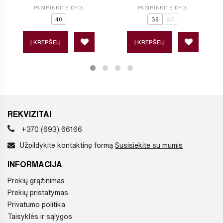
PASIRINKITE DYDĮ
PASIRINKITE DYDĮ
40
36
37
Į KREPŠELĮ
Į KREPŠELĮ
REKVIZITAI
+370 (693) 66166
Užpildykite kontaktinę formą
Susisiekite su mumis
INFORMACIJA
Prekių grąžinimas
Prekių pristatymas
Privatumo politika
Taisyklės ir sąlygos