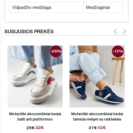
Vidpadžio medžiaga
Medžiaginiai
SUSIJUSIOS PREKĖS
-26%
-13%
Moteriški ekozomšiniai kedai
Moteriški ekozomšiniai kedai
balti ant platformos
tamsiai mėlyni su raišteliais
33€
43€
25€
37€