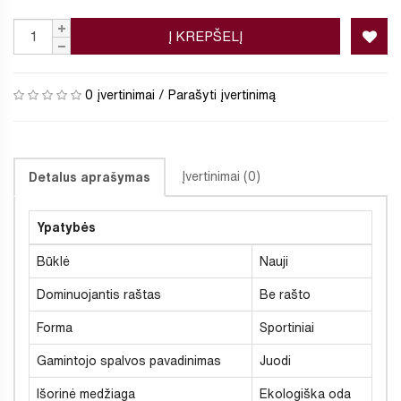
Į KREPŠELĮ
0 įvertinimai
/
Parašyti įvertinimą
Įvertinimai (0)
Detalus aprašymas
Ypatybės
Būklė
Nauji
Dominuojantis raštas
Be rašto
Forma
Sportiniai
Gamintojo spalvos pavadinimas
Juodi
Išorinė medžiaga
Ekologiška oda