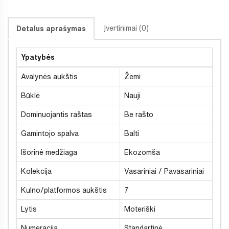
Įvertinimai (0)
Detalus aprašymas
Ypatybės
Avalynės aukštis
Žemi
Būklė
Nauji
Dominuojantis raštas
Be rašto
Gamintojo spalva
Balti
Išorinė medžiaga
Ekozomša
Kolekcija
Vasariniai / Pavasariniai
Kulno/platformos aukštis
7
Lytis
Moteriški
Numeracija
Standartinė