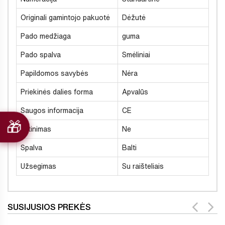
Originali gamintojo pakuotė
Dėžutė
Pado medžiaga
guma
Pado spalva
Smėliniai
Papildomos savybės
Nėra
Priekinės dalies forma
Apvalūs
Saugos informacija
CE
Šiltinimas
Ne
Spalva
Balti
Užsegimas
Su raišteliais
SUSIJUSIOS PREKĖS