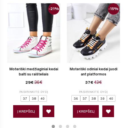
-21%
-15%
Moteriški medžiaginiai kedai
Moteriški odiniai kedai juodi
balti su raišteliais
ant platformos
36€
43€
29€
37€
PASIRINKITE DYDĮ
PASIRINKITE DYDĮ
37
38
40
36
37
38
39
40
Į KREPŠELĮ
Į KREPŠELĮ