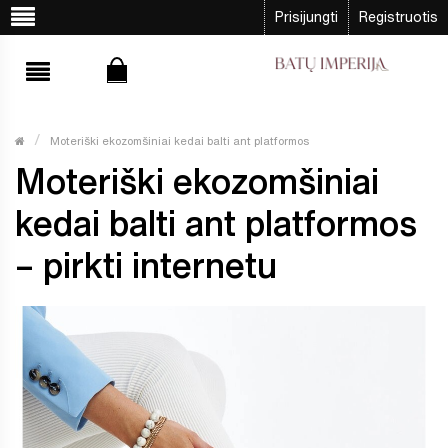
Prisijungti
Registruotis
Moteriški ekozomšiniai kedai balti ant platformos
Moteriški ekozomšiniai
kedai balti ant platformos
– pirkti internetu