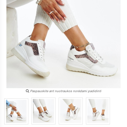
Paspauskite ant nuotraukos norėdami padidinti