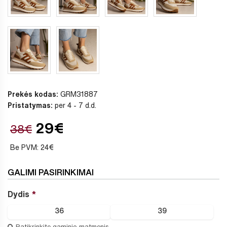
Prekės kodas:
GRM31887
Pristatymas:
per 4 - 7 d.d.
29€
38€
Be PVM: 24€
GALIMI PASIRINKIMAI
Dydis
36
39
Patikrinkite gaminio matmenis