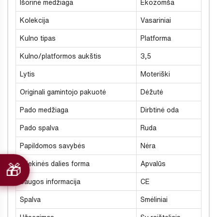
Išorinė medžiaga
Ekozomša
Kolekcija
Vasariniai
Kulno tipas
Platforma
Kulno/platformos aukštis
3,5
Lytis
Moteriški
Originali gamintojo pakuotė
Dėžutė
Pado medžiaga
Dirbtinė oda
Pado spalva
Ruda
Papildomos savybės
Nėra
Priekinės dalies forma
Apvalūs
Saugos informacija
CE
Spalva
Smėliniai