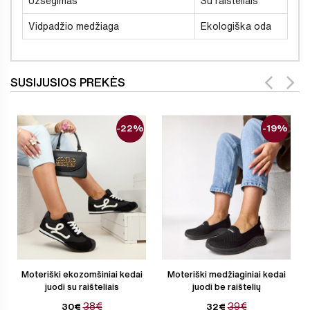
Užsegimas
Su raišteliais
Vidpadžio medžiaga
Ekologiška oda
SUSIJUSIOS PREKĖS
-22%
-19%
Moteriški ekozomšiniai kedai
Moteriški medžiaginiai kedai
juodi su raišteliais
juodi be raištelių
38€
39€
30€
32€