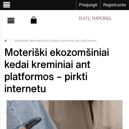
Prisijungti
Registruotis
Moteriški ekozomšiniai kedai kreminiai ant platformos
Moteriški ekozomšiniai
kedai kreminiai ant
platformos – pirkti
internetu