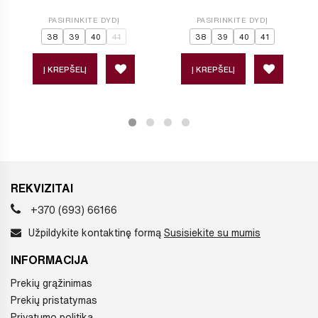
PASIRINKITE DYDĮ
PASIRINKITE DYDĮ
38
39
40
41
38
39
40
41
Į KREPŠELĮ
Į KREPŠELĮ
REKVIZITAI
+370 (693) 66166
Užpildykite kontaktinę formą
Susisiekite su mumis
INFORMACIJA
Prekių grąžinimas
Prekių pristatymas
Privatumo politika