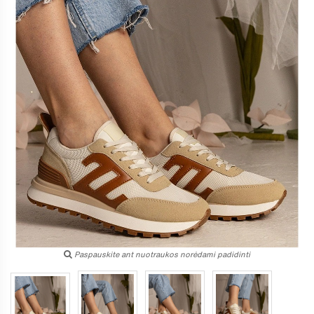
Paspauskite ant nuotraukos norėdami padidinti