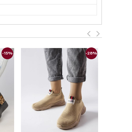
-15%
-28%