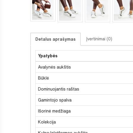
Įvertinimai (0)
Detalus aprašymas
Ypatybės
Avalynės aukštis
Būklė
Dominuojantis raštas
Gamintojo spalva
Išorinė medžiaga
Kolekcija
Kulno/platformos aukštis