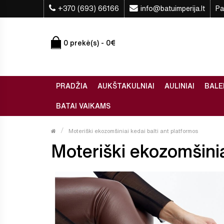
+370 (693) 66166
info@batuimperija.lt
Pa
0 prekė(s) - 0€
PRADŽIA
AUKŠTAKULNIAI
AULINIAI
BALE
BATAI VAIKAMS
Moteriški ekozomšiniai kedai balti ant platformos
Moteriški ekozomšiniai