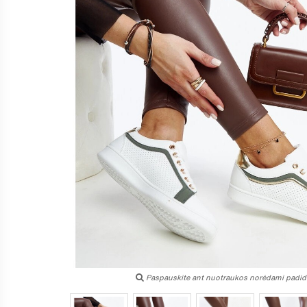
Paspauskite ant nuotraukos norėdami padidi