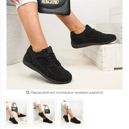
Paspauskite ant nuotraukos norėdami padidinti