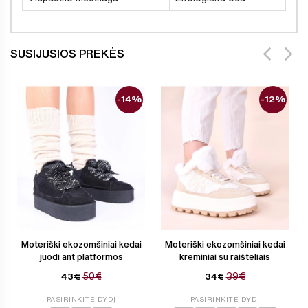
SUSIJUSIOS PREKĖS
-14%
-12%
Moteriški ekozomšiniai kedai
Moteriški ekozomšiniai kedai
juodi ant platformos
kreminiai su raišteliais
50€
39€
43€
34€
PASIRINKITE DYDĮ
PASIRINKITE DYDĮ