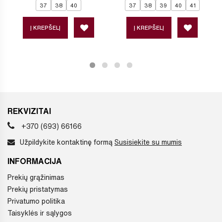
37
38
40
37
38
39
40
41
Į KREPŠELĮ
Į KREPŠELĮ
REKVIZITAI
+370 (693) 66166
Užpildykite kontaktinę formą
Susisiekite su mumis
INFORMACIJA
Prekių grąžinimas
Prekių pristatymas
Privatumo politika
Taisyklės ir sąlygos