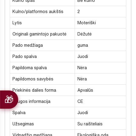
Kulno tipas
Be kulno
Kulno/platformos aukštis
2
Lytis
Moteriški
Originali gamintojo pakuotė
Dėžutė
Pado medžiaga
guma
Pado spalva
Juodi
Papildoma spalva
Nėra
Papildomos savybės
Nėra
Priekinės dalies forma
Apvalūs
Saugos informacija
CE
Spalva
Juodi
Užsegimas
Su raišteliais
Vidpadžio medžiaga
Ekologiška oda