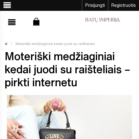
Prisijungti
Registruotis
Moteriški medžiaginiai kedai juodi su raišteliais
Moteriški medžiaginiai
kedai juodi su raišteliais –
pirkti internetu