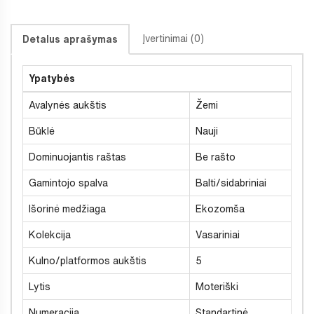
Įvertinimai (0)
Detalus aprašymas
Ypatybės
Avalynės aukštis
Žemi
Būklė
Nauji
Dominuojantis raštas
Be rašto
Gamintojo spalva
Balti/sidabriniai
Išorinė medžiaga
Ekozomša
Kolekcija
Vasariniai
Kulno/platformos aukštis
5
Lytis
Moteriški
Numeracija
Standartinė