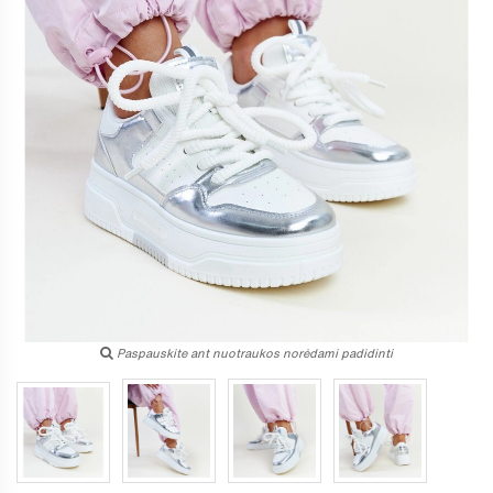
Paspauskite ant nuotraukos norėdami padidinti