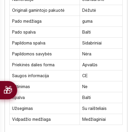
Originali gamintojo pakuotė
Dėžutė
Pado medžiaga
guma
Pado spalva
Balti
Papildoma spalva
Sidabriniai
Papildomos savybės
Nėra
Priekinės dalies forma
Apvalūs
Saugos informacija
CE
Šiltinimas
Ne
Spalva
Balti
Užsegimas
Su raišteliais
Vidpadžio medžiaga
Medžiaginiai