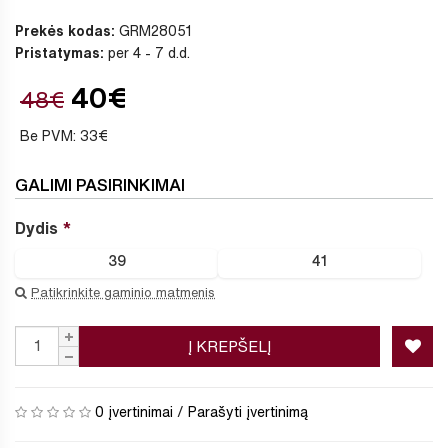
Prekės kodas:
GRM28051
Pristatymas:
per 4 - 7 d.d.
40€
48€
Be PVM: 33€
GALIMI PASIRINKIMAI
Dydis
39
41
Patikrinkite gaminio matmenis
Į KREPŠELĮ
0 įvertinimai
/
Parašyti įvertinimą