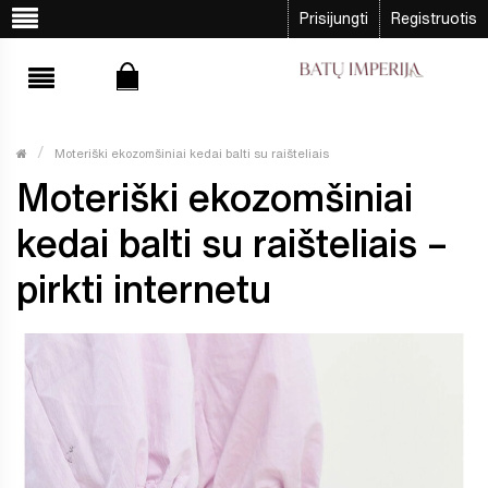
Prisijungti
Registruotis
Moteriški ekozomšiniai kedai balti su raišteliais
Moteriški ekozomšiniai
kedai balti su raišteliais –
pirkti internetu