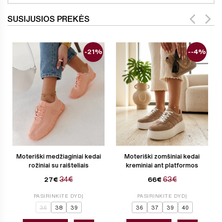
SUSIJUSIOS PREKĖS
-21%
--4%
Moteriški medžiaginiai kedai
Moteriški zomšiniai kedai
rožiniai su raišteliais
kreminiai ant platformos
34€
63€
27€
66€
PASIRINKITE DYDĮ
PASIRINKITE DYDĮ
36
38
39
36
37
39
40