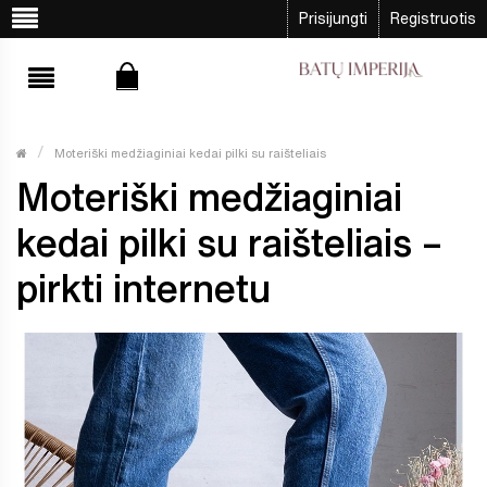
Prisijungti
Registruotis
Moteriški medžiaginiai kedai pilki su raišteliais
Moteriški medžiaginiai
kedai pilki su raišteliais –
pirkti internetu