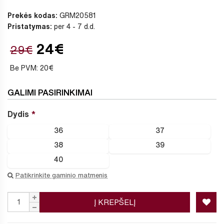
Prekės kodas:
GRM20581
Pristatymas:
per 4 - 7 d.d.
24€
29€
Be PVM: 20€
GALIMI PASIRINKIMAI
Dydis
36
37
38
39
40
Patikrinkite gaminio matmenis
Į KREPŠELĮ