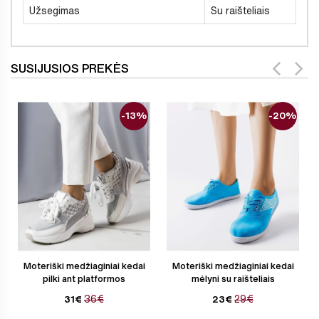
Užsegimas
Su raišteliais
SUSIJUSIOS PREKĖS
-13%
-20%
Moteriški medžiaginiai kedai
Moteriški medžiaginiai kedai
pilki ant platformos
mėlyni su raišteliais
36€
29€
31€
23€