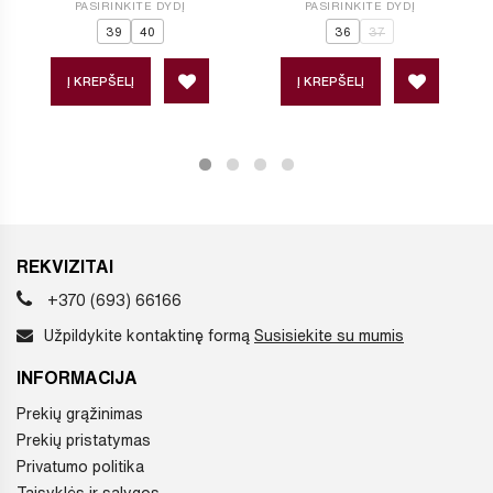
PASIRINKITE DYDĮ
PASIRINKITE DYDĮ
39
40
36
37
Į KREPŠELĮ
Į KREPŠELĮ
REKVIZITAI
+370 (693) 66166
Užpildykite kontaktinę formą
Susisiekite su mumis
INFORMACIJA
Prekių grąžinimas
Prekių pristatymas
Privatumo politika
Taisyklės ir sąlygos