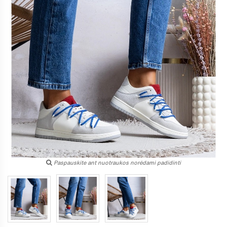
Paspauskite ant nuotraukos norėdami padidinti