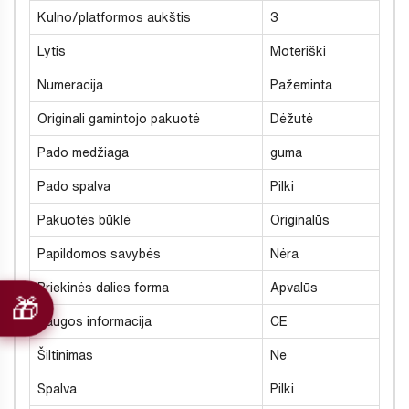
Kulno/platformos aukštis
3
Lytis
Moteriški
Numeracija
Pažeminta
Originali gamintojo pakuotė
Dėžutė
Pado medžiaga
guma
Pado spalva
Pilki
Pakuotės būklė
Originalūs
Papildomos savybės
Nėra
Priekinės dalies forma
Apvalūs
Saugos informacija
CE
Šiltinimas
Ne
Spalva
Pilki