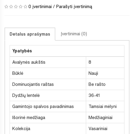
0 įvertinimai
/
Parašyti įvertinimą
Įvertinimai (0)
Detalus aprašymas
Ypatybės
Avalynės aukštis
8
Būklė
Nauji
Dominuojantis raštas
Be rašto
Dydžių lentelė
36-41
Gamintojo spalvos pavadinimas
Tamsiai mėlyni
Išorinė medžiaga
Medžiaginiai
Kolekcija
Vasariniai