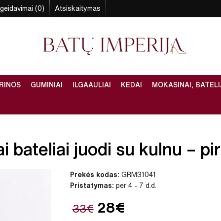
geidavimai (0)
Atsiskaitymas
RINOS
GUMINIAI
ILGAAULIAI
KEDAI
MOKASINAI, BATELI
 bateliai juodi su kulnu – pir
Prekės kodas:
GRM31041
Pristatymas:
per 4 - 7 d.d.
28€
33€