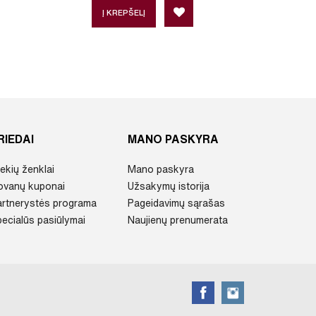
Į KREPŠELĮ
Į 
RIEDAI
MANO PASKYRA
ekių ženklai
Mano paskyra
ovanų kuponai
Užsakymų istorija
artnerystės programa
Pageidavimų sąrašas
ecialūs pasiūlymai
Naujienų prenumerata