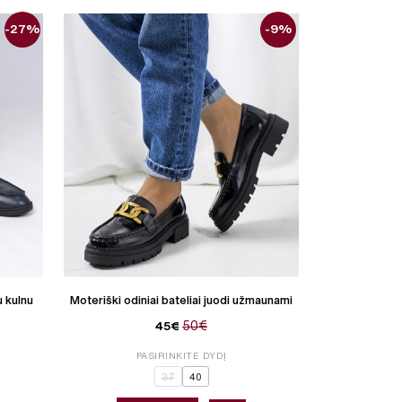
-27%
-9%
Moteriški eko
u kulnu
Moteriški odiniai bateliai juodi užmaunami
50€
45€
PASIRINKITE DYDĮ
P
37
40