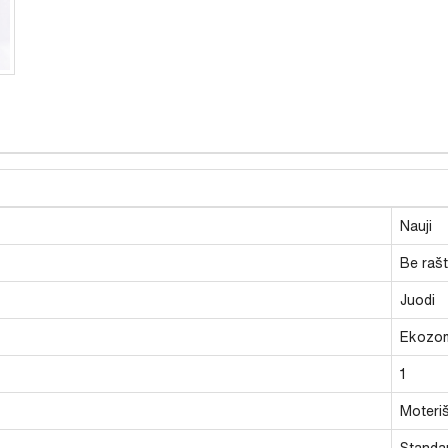
Nauji
Be raš
Juodi
Ekozo
1
Moteriš
Standar