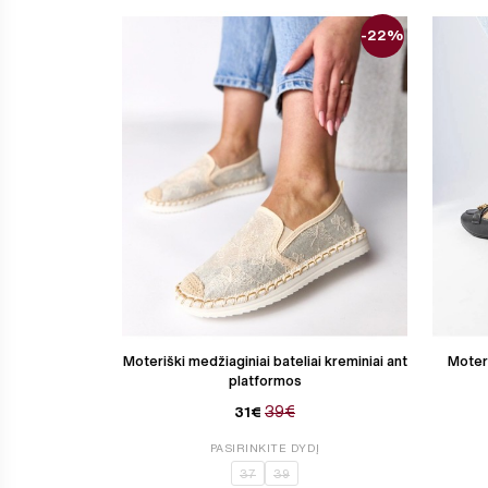
-22%
Moteriški medžiaginiai bateliai kreminiai ant
Moteri
platformos
39€
31€
PASIRINKITE DYDĮ
37
39