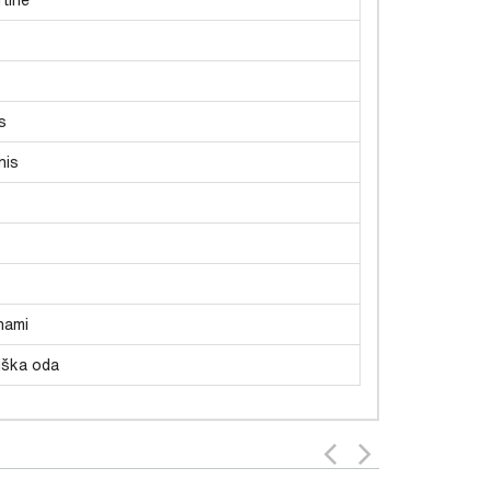
s
nis
nami
iška oda