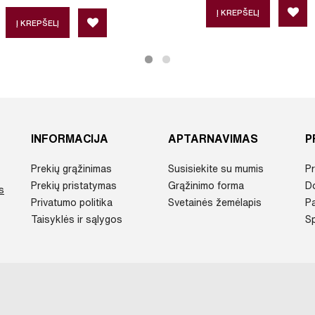
Į KREPŠELĮ
Į KREPŠELĮ
INFORMACIJA
APTARNAVIMAS
P
Prekių grąžinimas
Susisiekite su mumis
Pr
Prekių pristatymas
Grąžinimo forma
D
s
Privatumo politika
Svetainės žemėlapis
P
Taisyklės ir sąlygos
Sp