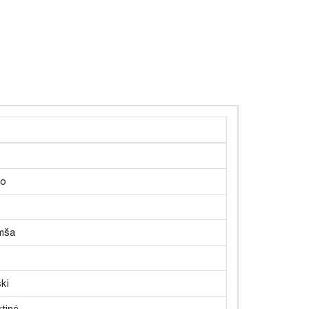
to
mša
ki
tinė