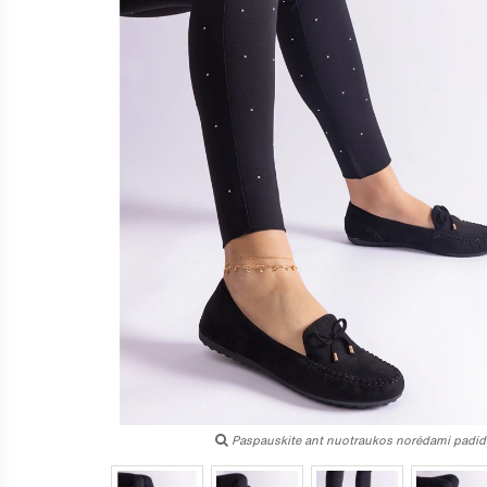
Paspauskite ant nuotraukos norėdami padidi