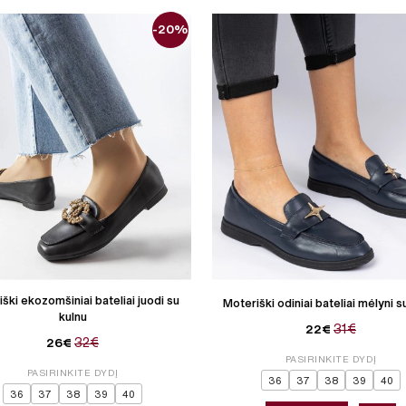
-20%
ški ekozomšiniai bateliai juodi su
Moteriški odiniai bateliai mėlyni s
kulnu
31€
22€
32€
26€
PASIRINKITE DYDĮ
PASIRINKITE DYDĮ
36
37
38
39
40
36
37
38
39
40