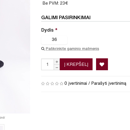
Be PVM: 23€
GALIMI PASIRINKIMAI
Dydis
36
Patikrinkite gaminio matmenis
Į KREPŠELĮ
0 įvertinimai
/
Parašyti įvertinimą
nti