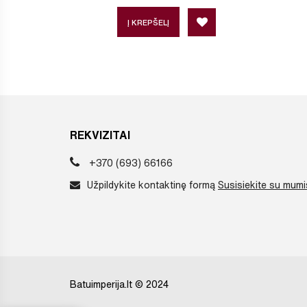
Į KREPŠELĮ
REKVIZITAI
+370 (693) 66166
Užpildykite kontaktinę formą
Susisiekite su mumi
Batuimperija.lt © 2024