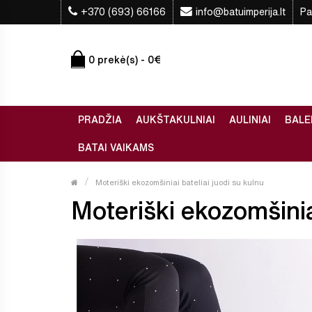
+370 (693) 66166
info@batuimperija.lt
Pa
0 prekė(s) - 0€
PRADŽIA
AUKŠTAKULNIAI
AULINIAI
BALE
BATAI VAIKAMS
Moteriški ekozomšiniai bateliai juodi su kulnu
Moteriški ekozomšiniai