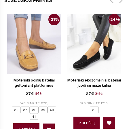
SUSIJUSIOS PREKĖS
-21%
-24%
Moteriški odinių bateliai
Moteriški ekozomšiniai bateliai
geltoni ant platformos
juodi su mažu kulnu
34€
36€
27€
27€
PASIRINKITE DYDĮ
PASIRINKITE DYDĮ
36
37
38
39
40
36
41
Į KREPŠELĮ