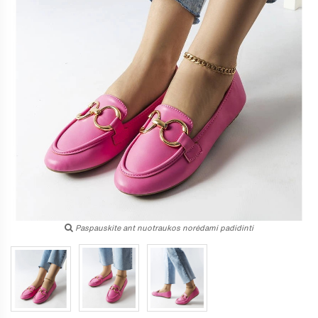
Paspauskite ant nuotraukos norėdami padidinti