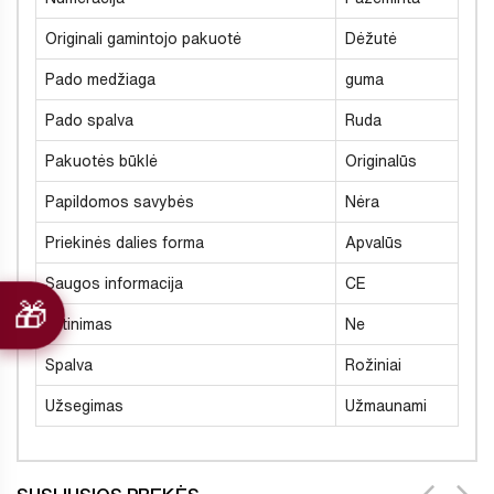
Originali gamintojo pakuotė
Dėžutė
Pado medžiaga
guma
Pado spalva
Ruda
Pakuotės būklė
Originalūs
Papildomos savybės
Nėra
Priekinės dalies forma
Apvalūs
Saugos informacija
CE
Šiltinimas
Ne
Spalva
Rožiniai
Užsegimas
Užmaunami