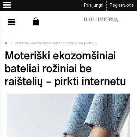
Prisijungti
Registruotis
Moteriški ekozomšiniai bateliai rožiniai be raištelių
Moteriški ekozomšiniai
bateliai rožiniai be
raištelių – pirkti internetu