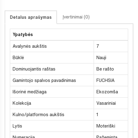
Įvertinimai (0)
Detalus aprašymas
Ypatybės
Avalynės aukštis
7
Būklė
Nauji
Dominuojantis raštas
Be rašto
Gamintojo spalvos pavadinimas
FUCHSIA
Išorinė medžiaga
Ekozomša
Kolekcija
Vasariniai
Kulno/platformos aukštis
1
Lytis
Moteriški
Numeracija
Pažeminta