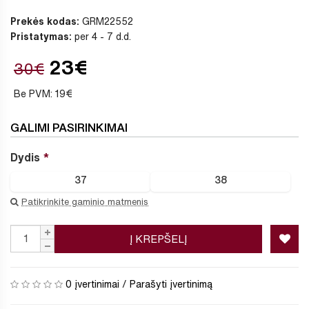
Prekės kodas:
GRM22552
Pristatymas:
per 4 - 7 d.d.
23€
30€
Be PVM: 19€
GALIMI PASIRINKIMAI
Dydis
37
38
Patikrinkite gaminio matmenis
Į KREPŠELĮ
0 įvertinimai
/
Parašyti įvertinimą