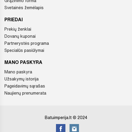
Grąžinimo forma
Svetainės žemėlapis
PRIEDAI
Prekių ženklai
Dovanų kuponai
Partnerystės programa
Specialūs pasiūlymai
MANO PASKYRA
Mano paskyra
Užsakymų istorija
Pageidavimų sąrašas
Naujienų prenumerata
Batuimperija.lt © 2024