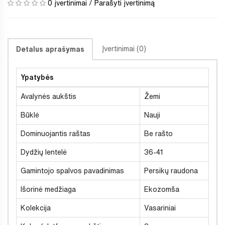
0 įvertinimai
/
Parašyti įvertinimą
Įvertinimai (0)
Detalus aprašymas
Ypatybės
Avalynės aukštis
Žemi
Būklė
Nauji
Dominuojantis raštas
Be rašto
Dydžių lentelė
36-41
Gamintojo spalvos pavadinimas
Persikų raudona
Išorinė medžiaga
Ekozomša
Kolekcija
Vasariniai