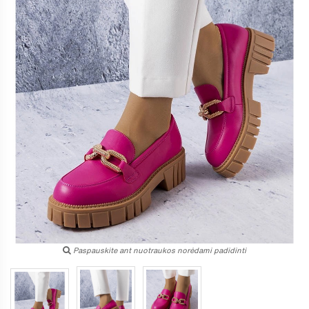
Paspauskite ant nuotraukos norėdami padidinti