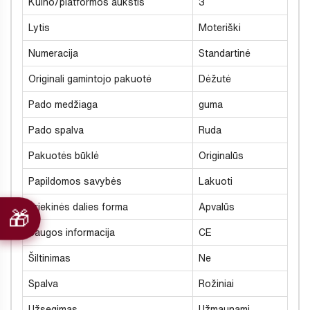
Kulno/platformos aukštis
3
Lytis
Moteriški
Numeracija
Standartinė
Originali gamintojo pakuotė
Dėžutė
Pado medžiaga
guma
Pado spalva
Ruda
Pakuotės būklė
Originalūs
Papildomos savybės
Lakuoti
Priekinės dalies forma
Apvalūs
Saugos informacija
CE
Šiltinimas
Ne
Spalva
Rožiniai
Užsegimas
Užmaunami