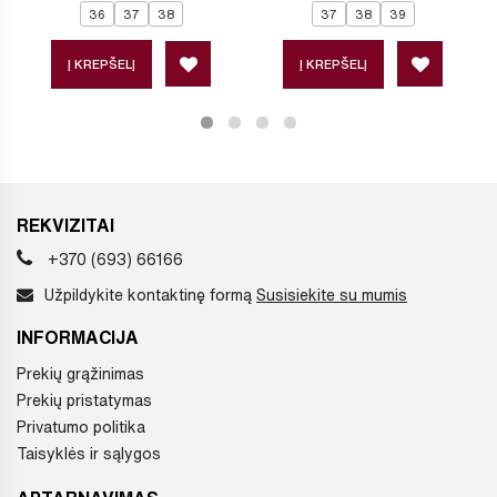
36
37
38
37
38
39
Į KREPŠELĮ
Į KREPŠELĮ
REKVIZITAI
+370 (693) 66166
Užpildykite kontaktinę formą
Susisiekite su mumis
INFORMACIJA
Prekių grąžinimas
Prekių pristatymas
Privatumo politika
Taisyklės ir sąlygos