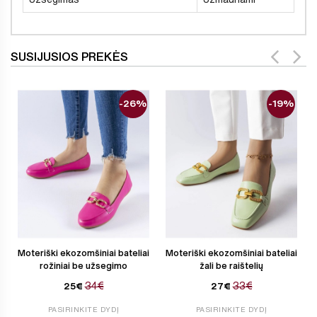
SUSIJUSIOS PREKĖS
-26%
-19%
Moteriški ekozomšiniai bateliai
Moteriški ekozomšiniai bateliai
rožiniai be užsegimo
žali be raištelių
34€
33€
25€
27€
PASIRINKITE DYDĮ
PASIRINKITE DYDĮ