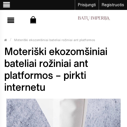
Prisijungti
Registruotis
Moteriški ekozomšiniai bateliai rožiniai ant platformos
Moteriški ekozomšiniai
bateliai rožiniai ant
platformos – pirkti
internetu