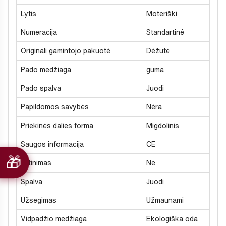
Lytis
Moteriški
Numeracija
Standartinė
Originali gamintojo pakuotė
Dėžutė
Pado medžiaga
guma
Pado spalva
Juodi
Papildomos savybės
Nėra
Priekinės dalies forma
Migdolinis
Saugos informacija
CE
Šiltinimas
Ne
Spalva
Juodi
Užsegimas
Užmaunami
Vidpadžio medžiaga
Ekologiška oda