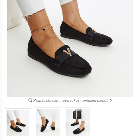
Paspauskite ant nuotraukos norėdami padidinti