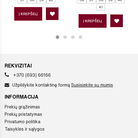
41
Į KREPŠELĮ
Į KREPŠELĮ
REKVIZITAI
+370 (693) 66166
Užpildykite kontaktinę formą
Susisiekite su mumis
INFORMACIJA
Prekių grąžinimas
Prekių pristatymas
Privatumo politika
Taisyklės ir sąlygos