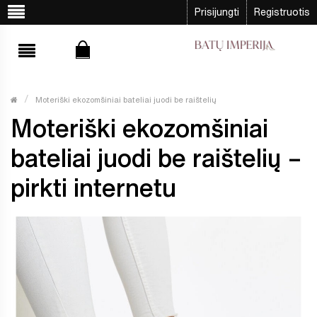
Prisijungti
Registruotis
Moteriški ekozomšiniai bateliai juodi be raištelių
Moteriški ekozomšiniai
bateliai juodi be raištelių –
pirkti internetu