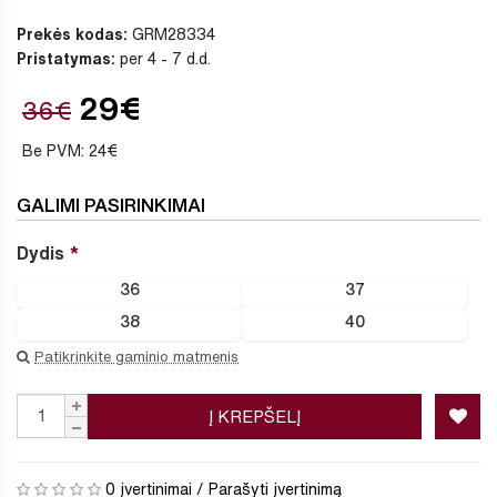
Prekės kodas:
GRM28334
Pristatymas:
per 4 - 7 d.d.
29€
36€
Be PVM: 24€
GALIMI PASIRINKIMAI
Dydis
36
37
38
40
Patikrinkite gaminio matmenis
Į KREPŠELĮ
0 įvertinimai
/
Parašyti įvertinimą