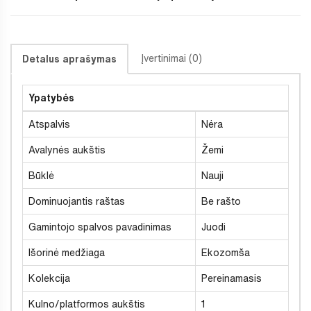
Įvertinimai (0)
Detalus aprašymas
Ypatybės
Atspalvis
Nėra
Avalynės aukštis
Žemi
Būklė
Nauji
Dominuojantis raštas
Be rašto
Gamintojo spalvos pavadinimas
Juodi
Išorinė medžiaga
Ekozomša
Kolekcija
Pereinamasis
Kulno/platformos aukštis
1