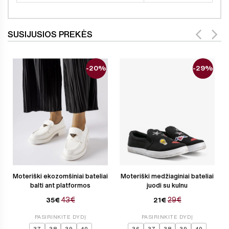
SUSIJUSIOS PREKĖS
-20%
-29%
Moteriški ekozomšiniai bateliai
Moteriški medžiaginiai bateliai
balti ant platformos
juodi su kulnu
43€
29€
35€
21€
PASIRINKITE DYDĮ
PASIRINKITE DYDĮ
37
38
39
40
36
37
38
39
40