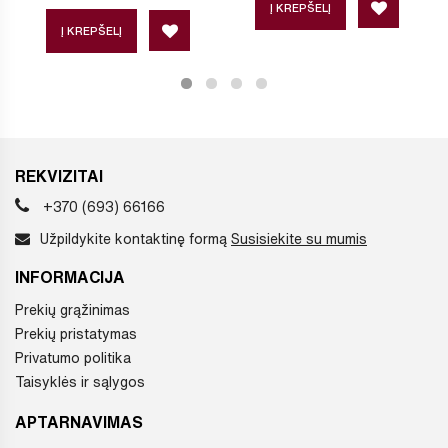
Į KREPŠELĮ
Į KREPŠELĮ
REKVIZITAI
+370 (693) 66166
Užpildykite kontaktinę formą
Susisiekite su mumis
INFORMACIJA
Prekių grąžinimas
Prekių pristatymas
Privatumo politika
Taisyklės ir sąlygos
APTARNAVIMAS