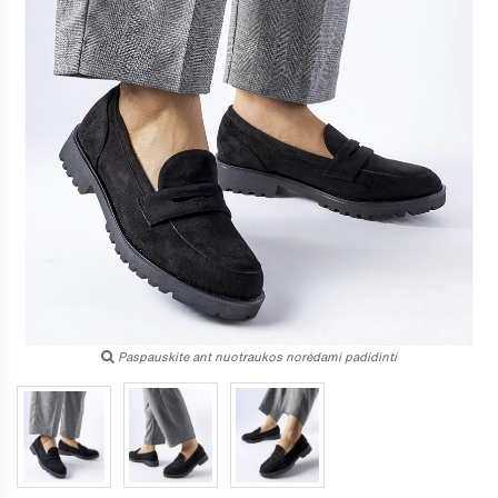
Paspauskite ant nuotraukos norėdami padidinti