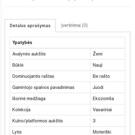
Įvertinimai (0)
Detalus aprašymas
Ypatybės
Avalynės aukštis
Žemi
Būklė
Nauji
Dominuojantis raštas
Be rašto
Gamintojo spalvos pavadinimas
Juodi
Išorinė medžiaga
Ekozomša
Kolekcija
Vasariniai
Kulno/platformos aukštis
3
Lytis
Moteriški