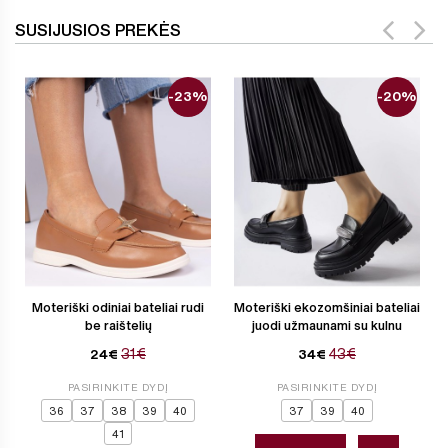
SUSIJUSIOS PREKĖS
-23%
-20%
Moteriški odiniai bateliai rudi
Moteriški ekozomšiniai bateliai
be raištelių
juodi užmaunami su kulnu
31€
43€
24€
34€
PASIRINKITE DYDĮ
PASIRINKITE DYDĮ
36
37
38
39
40
37
39
40
41