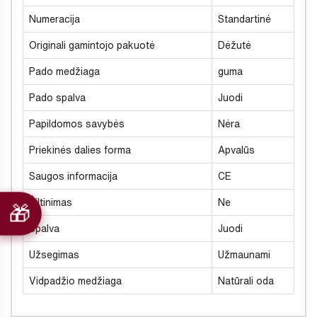
Numeracija
Standartinė
Originali gamintojo pakuotė
Dėžutė
Pado medžiaga
guma
Pado spalva
Juodi
Papildomos savybės
Nėra
Priekinės dalies forma
Apvalūs
Saugos informacija
CE
Šiltinimas
Ne
Spalva
Juodi
Užsegimas
Užmaunami
Vidpadžio medžiaga
Natūrali oda