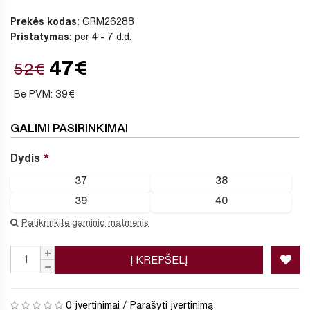
Prekės kodas:
GRM26288
Pristatymas:
per 4 - 7 d.d.
47€
52€
Be PVM: 39€
GALIMI PASIRINKIMAI
Dydis
37
38
39
40
Patikrinkite gaminio matmenis
Į KREPŠELĮ
0 įvertinimai
/
Parašyti įvertinimą