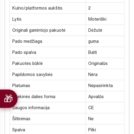
Kulno/platformos aukštis
2
Lytis
Moteriški
Originali gamintojo pakuotė
Dėžutė
Pado medžiaga
guma
Pado spalva
Balti
Pakuotės būklė
Originalūs
Papildomos savybės
Nėra
Platumas
Nepasirinkta
Priekinės dalies forma
Apvalūs
Saugos informacija
CE
Šiltinimas
Ne
Spalva
Pilki