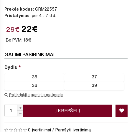
Prekės kodas:
GRM22557
Pristatymas:
per 4 - 7 d.d.
22€
29€
Be PVM: 18€
GALIMI PASIRINKIMAI
Dydis
36
37
38
39
Patikrinkite gaminio matmenis
Į KREPŠELĮ
0 įvertinimai
/
Parašyti įvertinimą