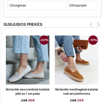
Užsegimas
Užmaunami
SUSIJUSIOS PREKĖS
-20%
-15%
Moteriški ekozomšiniai bateliai
Moteriški medžiaginiai bateliai
pilki su 1 cm padu
rudi ant platformos
36€
33€
29€
28€