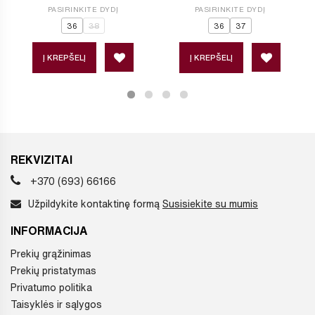
PASIRINKITE DYDĮ
PASIRINKITE DYDĮ
36
38
36
37
Į KREPŠELĮ
Į KREPŠELĮ
REKVIZITAI
+370 (693) 66166
Užpildykite kontaktinę formą
Susisiekite su mumis
INFORMACIJA
Prekių grąžinimas
Prekių pristatymas
Privatumo politika
Taisyklės ir sąlygos