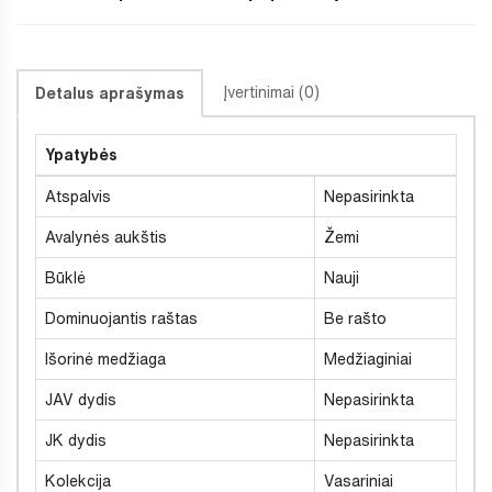
Įvertinimai (0)
Detalus aprašymas
Ypatybės
Atspalvis
Nepasirinkta
Avalynės aukštis
Žemi
Būklė
Nauji
Dominuojantis raštas
Be rašto
Išorinė medžiaga
Medžiaginiai
JAV dydis
Nepasirinkta
JK dydis
Nepasirinkta
Kolekcija
Vasariniai