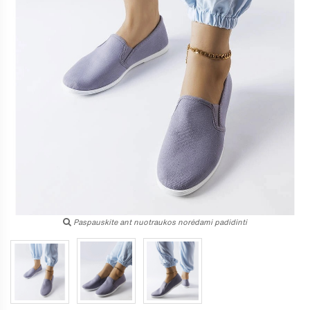
Paspauskite ant nuotraukos norėdami padidinti