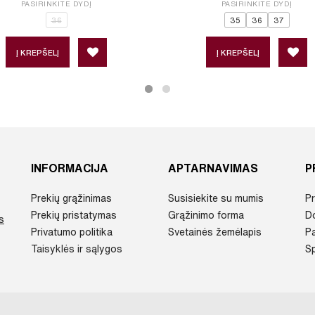
PASIRINKITE DYDĮ
PASIRINKITE DYDĮ
36
35
36
37
Į KREPŠELĮ
Į KREPŠELĮ
INFORMACIJA
APTARNAVIMAS
P
Prekių grąžinimas
Susisiekite su mumis
Pr
Prekių pristatymas
Grąžinimo forma
D
s
Privatumo politika
Svetainės žemėlapis
P
Taisyklės ir sąlygos
Sp