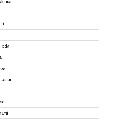
kiniai
ki
ė oda
ai
jos
nosiai
iai
nami