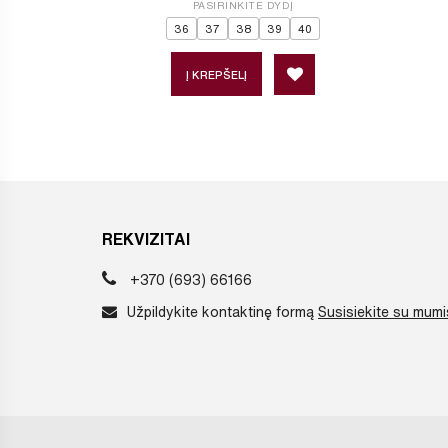
PASIRINKITE DYDĮ
36
37
38
39
40
Į KREPŠELĮ
REKVIZITAI
+370 (693) 66166
Užpildykite kontaktinę formą
Susisiekite su mumi