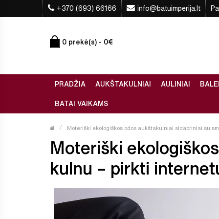
+370 (693) 66166
info@batuimperija.lt
Pa
0 prekė(s) - 0€
PRADŽIA
AUKŠTAKULNIAI
AULINIAI
BALE
BATAI VAIKAMS
Moteriški ekologiškos odos aukštakulniai sidabriniai su s
Moteriški ekologiškos
kulnu – pirkti internet