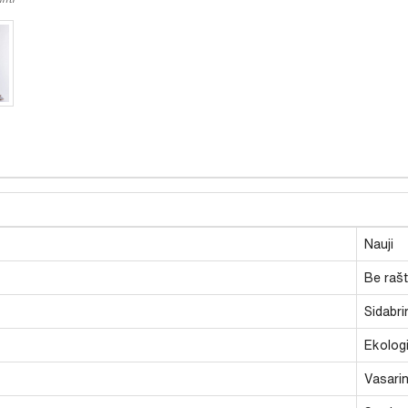
Nauji
Be raš
Sidabrin
Ekolog
Vasarin