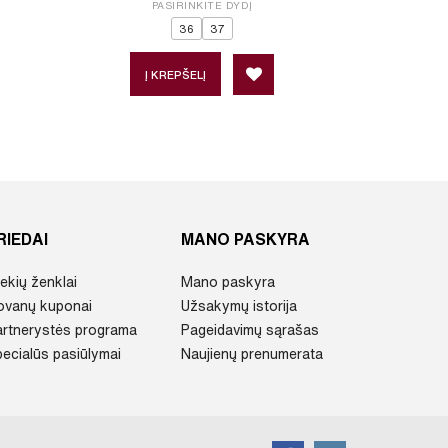
PASIRINKITE DYDĮ
P
36
37
3
Į KREPŠELĮ
Į 
RIEDAI
MANO PASKYRA
ekių ženklai
Mano paskyra
ovanų kuponai
Užsakymų istorija
artnerystės programa
Pageidavimų sąrašas
ecialūs pasiūlymai
Naujienų prenumerata