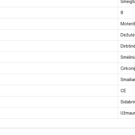
Smeigtu
8
Moteriš
Dėžutė
Dirbtin
Smėlini
Cirkoni
Smailia
CE
Sidabrin
Užmau