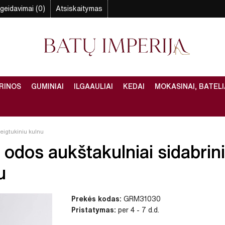
geidavimai (0)
Atsiskaitymas
RINOS
GUMINIAI
ILGAAULIAI
KEDAI
MOKASINAI, BATELI
meigtukiniu kulnu
 odos aukštakulniai sidabrin
u
Prekės kodas:
GRM31030
Pristatymas:
per 4 - 7 d.d.