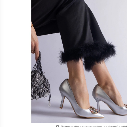
Paspauskite ant nuotraukos norėdami padidi