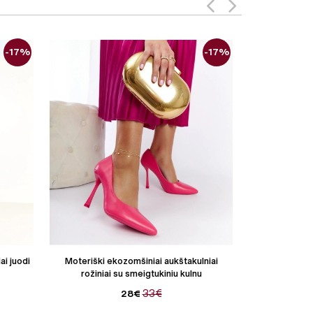
-17%
-17%
ai juodi
Moteriški ekozomšiniai aukštakulniai
Moteriški m
rožiniai su smeigtukiniu kulnu
sidab
33€
28€