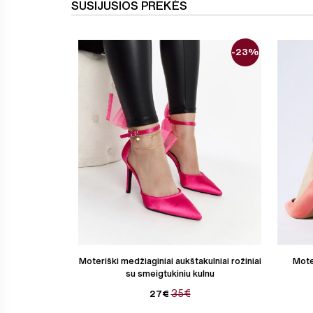
SUSIJUSIOS PREKĖS
-23%
Moteriški medžiaginiai aukštakulniai rožiniai
Mote
su smeigtukiniu kulnu
35€
27€