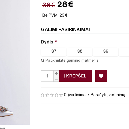
28€
36€
Be PVM: 23€
GALIMI PASIRINKIMAI
Dydis
37
38
39
Patikrinkite gaminio matmenis
Į KREPŠELĮ
0 įvertinimai
/
Parašyti įvertinimą
nti