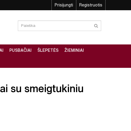
Prisijungti
Registruotis
AI
PUSBAČIAI
ŠLEPETĖS
ŽIEMINIAI
iai su smeigtukiniu