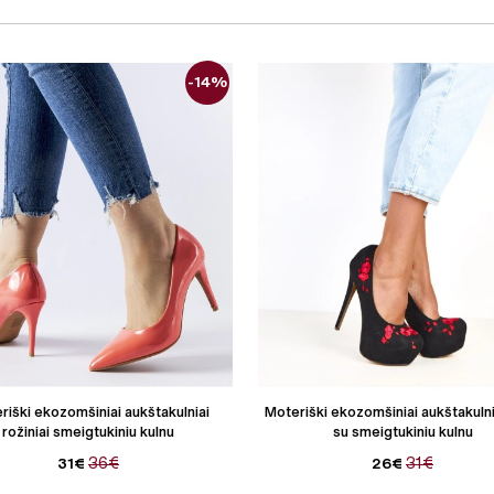
-14%
riški ekozomšiniai aukštakulniai
Moteriški ekozomšiniai aukštakulni
rožiniai smeigtukiniu kulnu
su smeigtukiniu kulnu
36€
31€
31€
26€