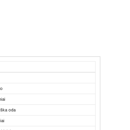
to
iai
iška oda
iai