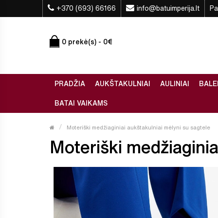
+370 (693) 66166
info@batuimperija.lt
Pa
0 prekė(s) - 0€
PRADŽIA
AUKŠTAKULNIAI
AULINIAI
BALE
BATAI VAIKAMS
Moteriški medžiaginiai aukštakulniai mėlyni su sagtele
Moteriški medžiaginiai