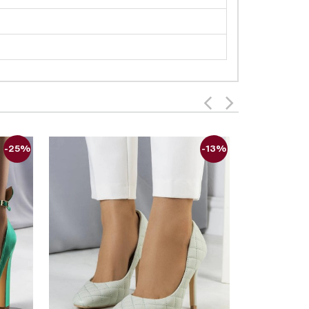
-25%
-13%