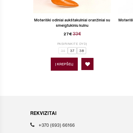
Moteriški odiniai aukštakulniai oranžiniai su
Moterišk
smeigtukiniu kulnu
33€
27€
PASIRINKITE DYDĮ
36
37
38
Į KREPŠELĮ
REKVIZITAI
+370 (693) 66166