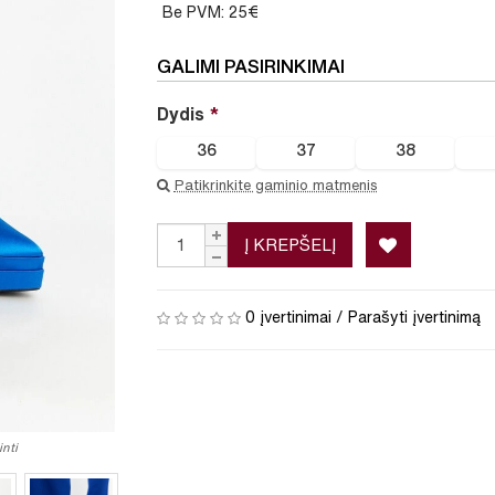
Be PVM: 25€
GALIMI PASIRINKIMAI
Dydis
36
37
38
Patikrinkite gaminio matmenis
Į KREPŠELĮ
0 įvertinimai
/
Parašyti įvertinimą
nti