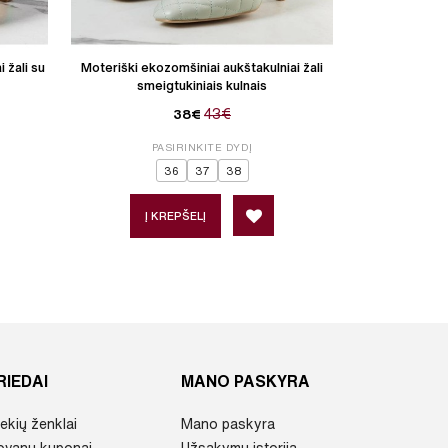
 žali su
Moteriški ekozomšiniai aukštakulniai žali
Moteriški eko
smeigtukiniais kulnais
sm
43€
38€
PASIRINKITE DYDĮ
P
36
37
38
3
Į KREPŠELĮ
Į 
RIEDAI
MANO PASKYRA
ekių ženklai
Mano paskyra
ovanų kuponai
Užsakymų istorija