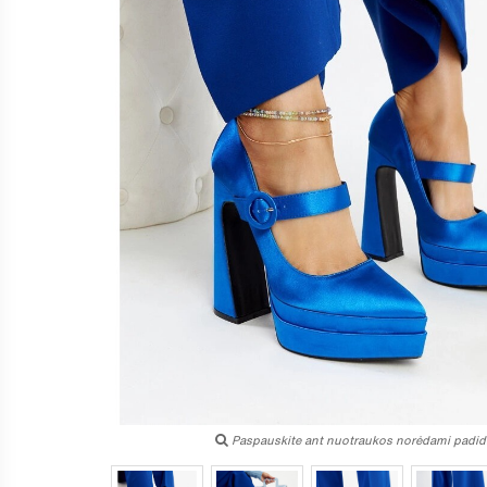
Paspauskite ant nuotraukos norėdami padidi