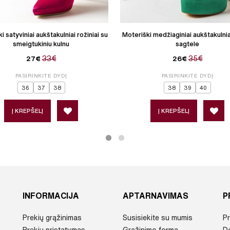
i satyviniai aukštakulniai rožiniai su
Moteriški medžiaginiai aukštakulniai
smeigtukiniu kulnu
sagtele
33€
35€
27€
26€
PASIRINKITE DYDĮ
PASIRINKITE DYDĮ
36
37
38
38
39
40
Į KREPŠELĮ
Į KREPŠELĮ
INFORMACIJA
APTARNAVIMAS
P
Prekių grąžinimas
Susisiekite su mumis
Pr
Prekių pristatymas
Grąžinimo forma
D