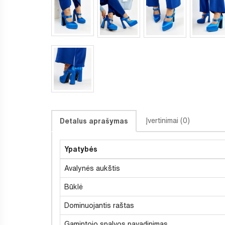
Įvertinimai (0)
Detalus aprašymas
Ypatybės
Avalynės aukštis
Būklė
Dominuojantis raštas
Gamintojo spalvos pavadinimas