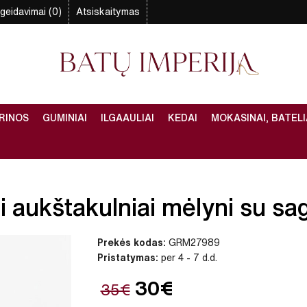
geidavimai (0)
Atsiskaitymas
RINOS
GUMINIAI
ILGAAULIAI
KEDAI
MOKASINAI, BATELI
 aukštakulniai mėlyni su sagt
Prekės kodas:
GRM27989
Pristatymas:
per 4 - 7 d.d.
30€
35€