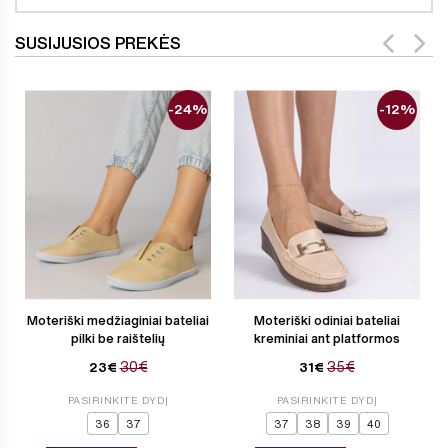
SUSIJUSIOS PREKĖS
-24%
-12%
Moteriški medžiaginiai bateliai
Moteriški odiniai bateliai
pilki be raištelių
kreminiai ant platformos
30€
35€
23€
31€
PASIRINKITE DYDĮ
PASIRINKITE DYDĮ
36
37
37
38
39
40