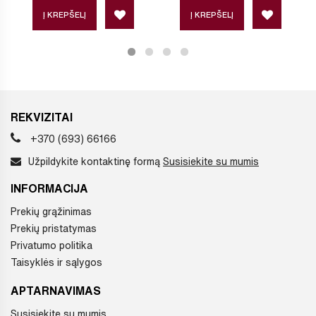
Į KREPŠELĮ
Į KREPŠELĮ
REKVIZITAI
+370 (693) 66166
Užpildykite kontaktinę formą
Susisiekite su mumis
INFORMACIJA
Prekių grąžinimas
Prekių pristatymas
Privatumo politika
Taisyklės ir sąlygos
APTARNAVIMAS
Susisiekite su mumis