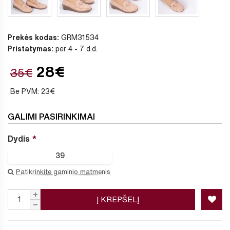
Prekės kodas:
GRM31534
Pristatymas:
per 4 - 7 d.d.
28€
35€
Be PVM: 23€
GALIMI PASIRINKIMAI
Dydis
39
Patikrinkite gaminio matmenis
Į KREPŠELĮ