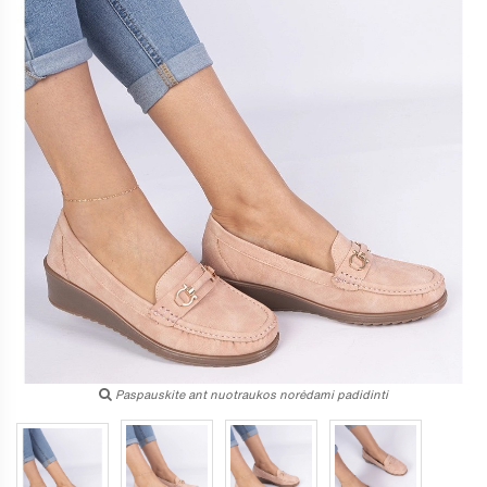
Paspauskite ant nuotraukos norėdami padidinti