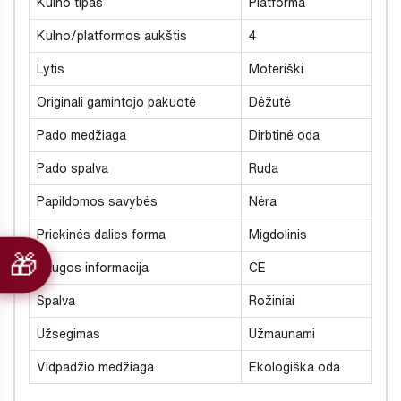
Kulno tipas
Platforma
Kulno/platformos aukštis
4
Lytis
Moteriški
Originali gamintojo pakuotė
Dėžutė
Pado medžiaga
Dirbtinė oda
Pado spalva
Ruda
Papildomos savybės
Nėra
Priekinės dalies forma
Migdolinis
Saugos informacija
CE
Spalva
Rožiniai
Užsegimas
Užmaunami
Vidpadžio medžiaga
Ekologiška oda