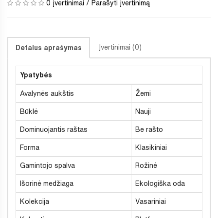
0 įvertinimai
/
Parašyti įvertinimą
Įvertinimai (0)
Detalus aprašymas
Ypatybės
Avalynės aukštis
Žemi
Būklė
Nauji
Dominuojantis raštas
Be rašto
Forma
Klasikiniai
Gamintojo spalva
Rožinė
Išorinė medžiaga
Ekologiška oda
Kolekcija
Vasariniai