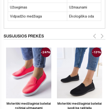
Užsegimas
Užmaunami
Vidpadžio medžiaga
Ekologiška oda
SUSIJUSIOS PREKĖS
-24%
-13%
Moteriški medžiaginiai bateliai
Moteriški medžiaginiai bateliai
rožiniai užmaunami
juodi be raištelių