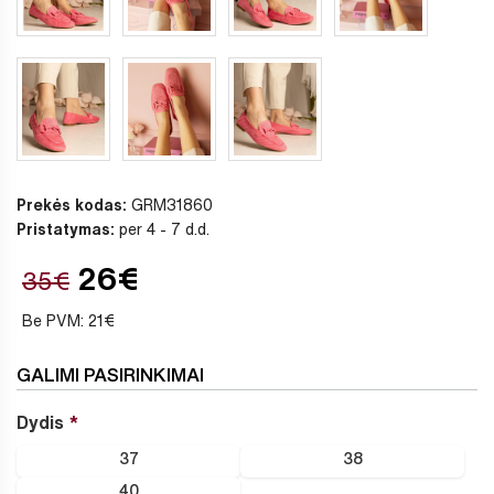
Prekės kodas:
GRM31860
Pristatymas:
per 4 - 7 d.d.
26€
35€
Be PVM: 21€
GALIMI PASIRINKIMAI
Dydis
37
38
40