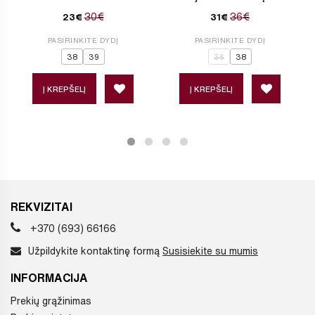
30€
36€
23€
31€
PASIRINKITE DYDĮ
PASIRINKITE DYDĮ
38
39
36
38
Į KREPŠELĮ
Į KREPŠELĮ
REKVIZITAI
+370 (693) 66166
Užpildykite kontaktinę formą
Susisiekite su mumis
INFORMACIJA
Prekių grąžinimas