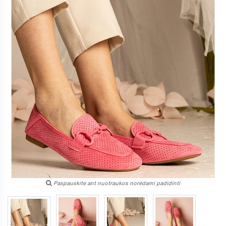
Paspauskite ant nuotraukos norėdami padidinti