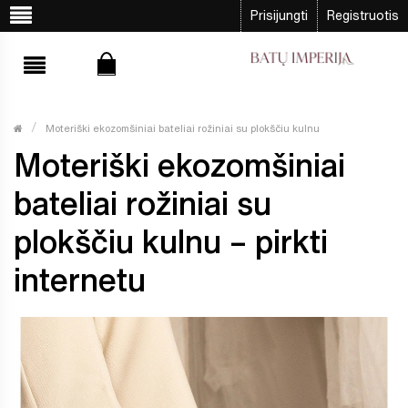
Prisijungti
Registruotis
Moteriški ekozomšiniai bateliai rožiniai su plokščiu kulnu
Moteriški ekozomšiniai
bateliai rožiniai su
plokščiu kulnu – pirkti
internetu