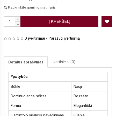
Patikrinkite gaminio matmenis
Į KREPŠELĮ
0 įvertinimai
/
Parašyti įvertinimą
Įvertinimai (0)
Detalus aprašymas
Ypatybės
Būklė
Nauji
Dominuojantis raštas
Be rašto
Forma
Elegantiški
Gamintojo spalvos pavadinimas
Fushia