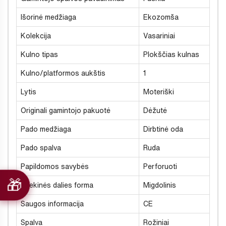
Išorinė medžiaga
Ekozomša
Kolekcija
Vasariniai
Kulno tipas
Plokščias kulnas
Kulno/platformos aukštis
1
Lytis
Moteriški
Originali gamintojo pakuotė
Dėžutė
Pado medžiaga
Dirbtinė oda
Pado spalva
Ruda
Papildomos savybės
Perforuoti
Priekinės dalies forma
Migdolinis
Saugos informacija
CE
Spalva
Rožiniai