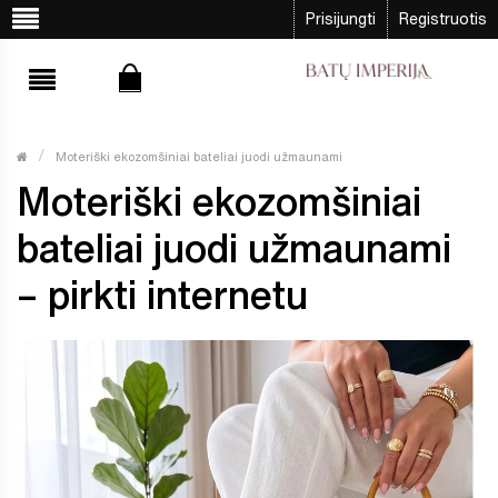
Prisijungti
Registruotis
Moteriški ekozomšiniai bateliai juodi užmaunami
Moteriški ekozomšiniai
bateliai juodi užmaunami
– pirkti internetu