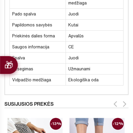
medžiaga
Pado spalva
Juodi
Papildomos savybės
Kutai
Priekinės dalies forma
Apvalūs
Saugos informacija
CE
Spalva
Juodi
Užsegimas
Užmaunami
Vidpadžio medžiaga
Ekologiška oda
SUSIJUSIOS PREKĖS
-13%
-12%