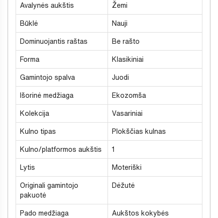
Avalynės aukštis
Žemi
Būklė
Nauji
Dominuojantis raštas
Be rašto
Forma
Klasikiniai
Gamintojo spalva
Juodi
Išorinė medžiaga
Ekozomša
Kolekcija
Vasariniai
Kulno tipas
Plokščias kulnas
Kulno/platformos aukštis
1
Lytis
Moteriški
Originali gamintojo
Dėžutė
pakuotė
Pado medžiaga
Aukštos kokybės