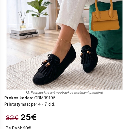
Paspauskite ant nuotraukos norėdami padidinti
Prekės kodas:
GRM39195
Pristatymas:
per 4 - 7 d.d.
25€
32€
Be PVM: 20€