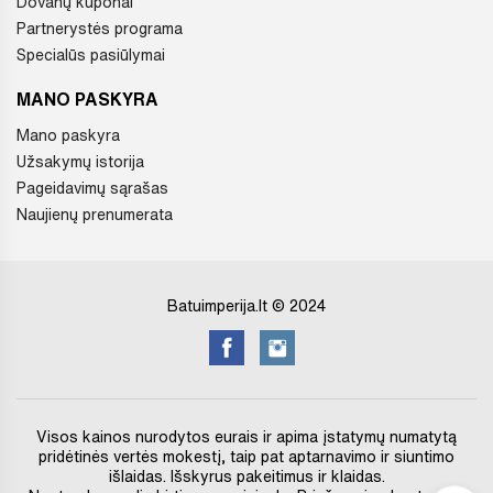
Dovanų kuponai
Partnerystės programa
Specialūs pasiūlymai
MANO PASKYRA
Mano paskyra
Užsakymų istorija
Pageidavimų sąrašas
Naujienų prenumerata
Batuimperija.lt © 2024
Visos kainos nurodytos eurais ir apima įstatymų numatytą
pridėtinės vertės mokestį, taip pat aptarnavimo ir siuntimo
išlaidas. Išskyrus pakeitimus ir klaidas.