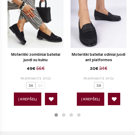
Moteriški zomšiniai bateliai
Moteriški bateliai odiniai juodi
juodi su kulnu
ant platformos
56€
34€
49€
30€
PASIRINKITE DYDĮ
PASIRINKITE DYDĮ
36
37
39
Į KREPŠELĮ
Į KREPŠELĮ