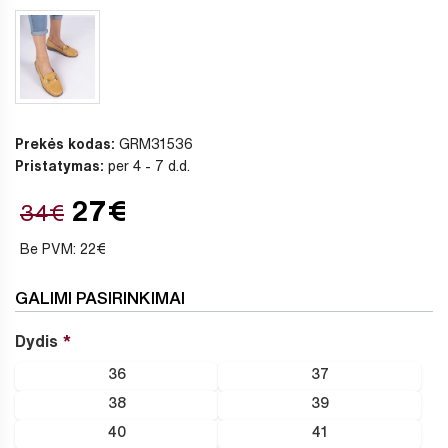
Prekės kodas:
GRM31536
Pristatymas:
per 4 - 7 d.d.
27€
34€
Be PVM: 22€
GALIMI PASIRINKIMAI
Dydis
36
37
38
39
40
41