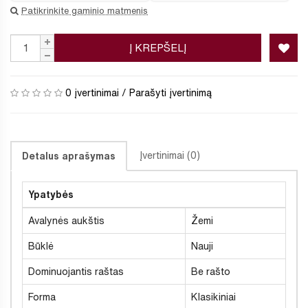
Patikrinkite gaminio matmenis
Į KREPŠELĮ
0 įvertinimai
/
Parašyti įvertinimą
Įvertinimai (0)
Detalus aprašymas
Ypatybės
Avalynės aukštis
Žemi
Būklė
Nauji
Dominuojantis raštas
Be rašto
Forma
Klasikiniai