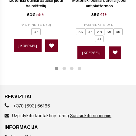
Moteriški odiniai bateliai juodi
Moteriški odiniai bateliai juodi
be raištelių
ant platformos
55€
41€
50€
35€
PASIRINKITE DYDĮ
PASIRINKITE DYDĮ
37
36
37
38
39
40
41
Į KREPŠELĮ
Į KREPŠELĮ
REKVIZITAI
+370 (693) 66166
Užpildykite kontaktinę formą
Susisiekite su mumis
INFORMACIJA