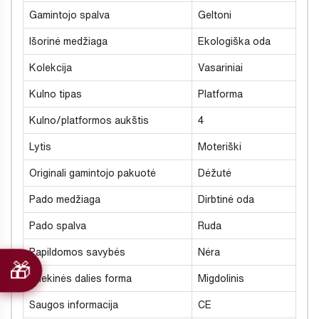
Gamintojo spalva
Geltoni
Išorinė medžiaga
Ekologiška oda
Kolekcija
Vasariniai
Kulno tipas
Platforma
Kulno/platformos aukštis
4
Lytis
Moteriški
Originali gamintojo pakuotė
Dėžutė
Pado medžiaga
Dirbtinė oda
Pado spalva
Ruda
Papildomos savybės
Nėra
Priekinės dalies forma
Migdolinis
Saugos informacija
CE