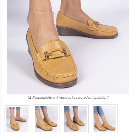
Paspauskite ant nuotraukos norėdami padidinti