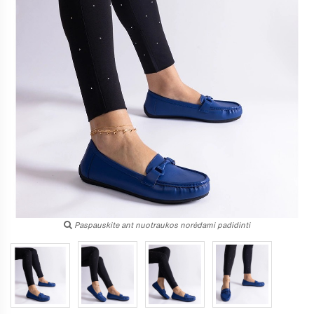
Paspauskite ant nuotraukos norėdami padidinti