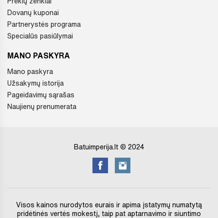
Prekių ženklai
Dovanų kuponai
Partnerystės programa
Specialūs pasiūlymai
MANO PASKYRA
Mano paskyra
Užsakymų istorija
Pageidavimų sąrašas
Naujienų prenumerata
Batuimperija.lt © 2024
Visos kainos nurodytos eurais ir apima įstatymų numatytą
pridėtinės vertės mokestį, taip pat aptarnavimo ir siuntimo