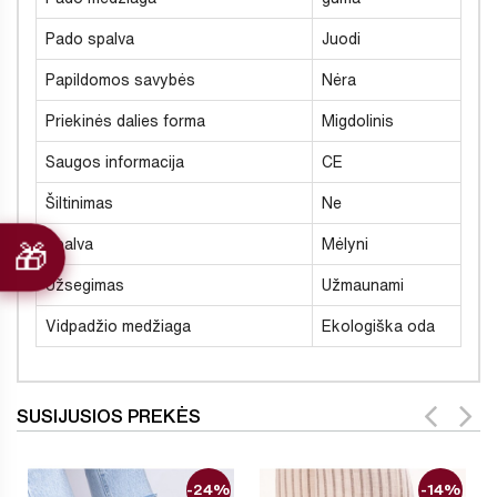
Pado spalva
Juodi
Papildomos savybės
Nėra
Priekinės dalies forma
Migdolinis
Saugos informacija
CE
Šiltinimas
Ne
Spalva
Mėlyni
Užsegimas
Užmaunami
Vidpadžio medžiaga
Ekologiška oda
SUSIJUSIOS PREKĖS
-24%
-14%