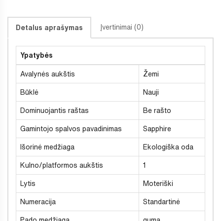
Įvertinimai (0)
Detalus aprašymas
Ypatybės
Avalynės aukštis
Žemi
Būklė
Nauji
Dominuojantis raštas
Be rašto
Gamintojo spalvos pavadinimas
Sapphire
Išorinė medžiaga
Ekologiška oda
Kulno/platformos aukštis
1
Lytis
Moteriški
Numeracija
Standartinė
Pado medžiaga
guma