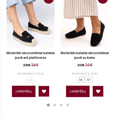
Moteriški ekozomšiniai bateliai
Moteriški bateliai ekozomšiniai
juodi ant platformos
juodi su kulnu
36€
35€
28€
30€
PASIRINKITE DYDĮ
PASIRINKITE DYDĮ
37
36
37
Į KREPŠELĮ
Į KREPŠELĮ