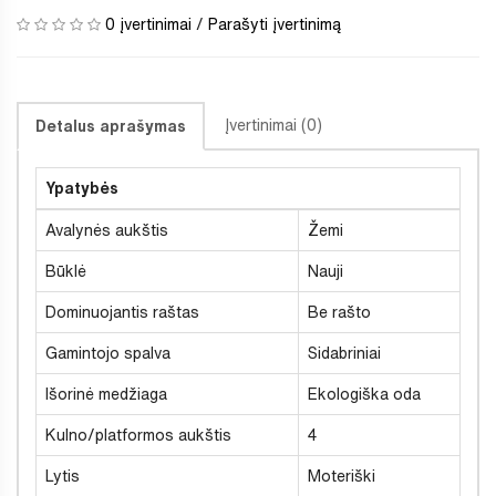
0 įvertinimai
/
Parašyti įvertinimą
Įvertinimai (0)
Detalus aprašymas
Ypatybės
Avalynės aukštis
Žemi
Būklė
Nauji
Dominuojantis raštas
Be rašto
Gamintojo spalva
Sidabriniai
Išorinė medžiaga
Ekologiška oda
Kulno/platformos aukštis
4
Lytis
Moteriški