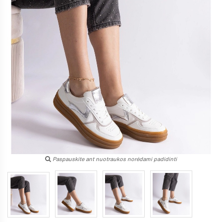
Paspauskite ant nuotraukos norėdami padidinti