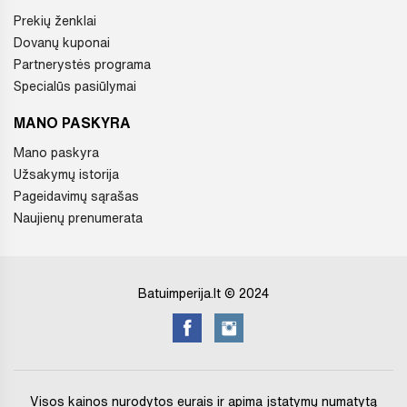
Prekių ženklai
Dovanų kuponai
Partnerystės programa
Specialūs pasiūlymai
MANO PASKYRA
Mano paskyra
Užsakymų istorija
Pageidavimų sąrašas
Naujienų prenumerata
Batuimperija.lt © 2024
Visos kainos nurodytos eurais ir apima įstatymų numatytą