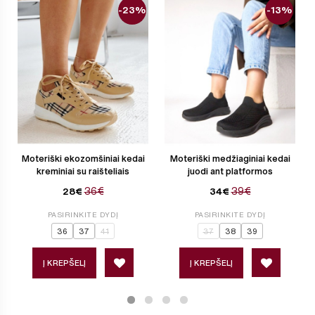
-23%
-13%
Moteriški ekozomšiniai kedai
Moteriški medžiaginiai kedai
kreminiai su raišteliais
juodi ant platformos
36€
39€
28€
34€
PASIRINKITE DYDĮ
PASIRINKITE DYDĮ
36
37
41
37
38
39
Į KREPŠELĮ
Į KREPŠELĮ