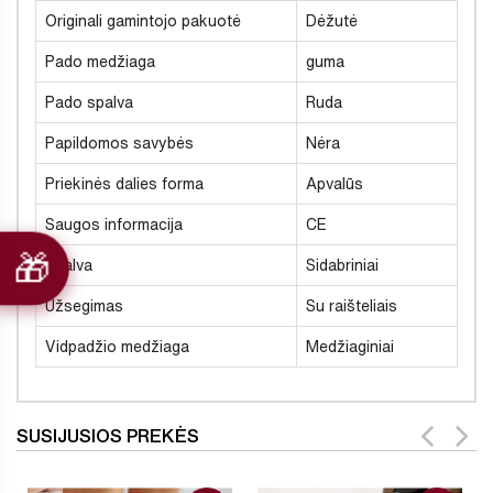
Originali gamintojo pakuotė
Dėžutė
Pado medžiaga
guma
Pado spalva
Ruda
Papildomos savybės
Nėra
Priekinės dalies forma
Apvalūs
Saugos informacija
CE
Spalva
Sidabriniai
Užsegimas
Su raišteliais
Vidpadžio medžiaga
Medžiaginiai
SUSIJUSIOS PREKĖS