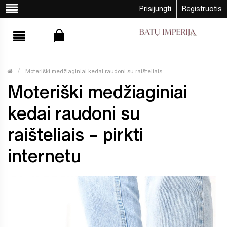
Prisijungti
Registruotis
Moteriški medžiaginiai kedai raudoni su raišteliais
Moteriški medžiaginiai
kedai raudoni su
raišteliais – pirkti
internetu