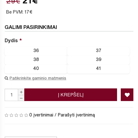
21€
29€
Be PVM: 17€
GALIMI PASIRINKIMAI
Dydis
36
37
38
39
40
41
Patikrinkite gaminio matmenis
Į KREPŠELĮ
0 įvertinimai
/
Parašyti įvertinimą