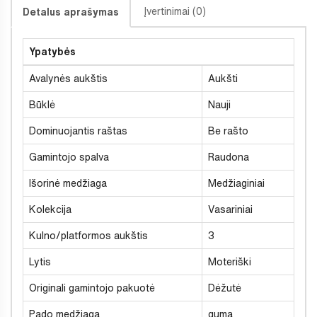
Įvertinimai (0)
Detalus aprašymas
Ypatybės
Avalynės aukštis
Aukšti
Būklė
Nauji
Dominuojantis raštas
Be rašto
Gamintojo spalva
Raudona
Išorinė medžiaga
Medžiaginiai
Kolekcija
Vasariniai
Kulno/platformos aukštis
3
Lytis
Moteriški
Originali gamintojo pakuotė
Dėžutė
Pado medžiaga
guma