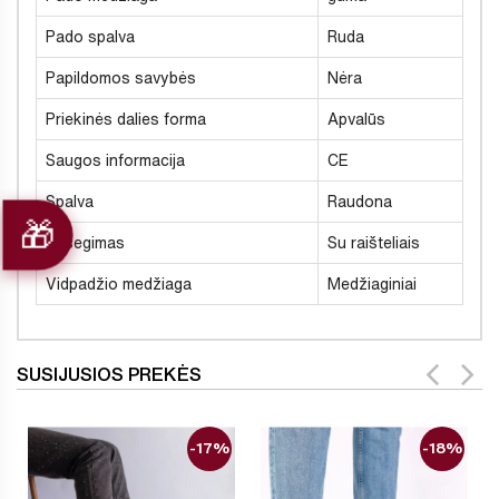
Pado spalva
Ruda
Papildomos savybės
Nėra
Priekinės dalies forma
Apvalūs
Saugos informacija
CE
Spalva
Raudona
Užsegimas
Su raišteliais
Vidpadžio medžiaga
Medžiaginiai
SUSIJUSIOS PREKĖS
-17%
-18%