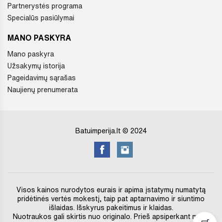
Partnerystės programa
Specialūs pasiūlymai
MANO PASKYRA
Mano paskyra
Užsakymų istorija
Pageidavimų sąrašas
Naujienų prenumerata
Batuimperija.lt © 2024
Visos kainos nurodytos eurais ir apima įstatymų numatytą
pridėtinės vertės mokestį, taip pat aptarnavimo ir siuntimo
išlaidas. Išskyrus pakeitimus ir klaidas.
Nuotraukos gali skirtis nuo originalo. Prieš apsiperkant mūsų