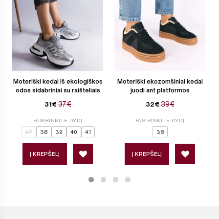
Moteriški kedai iš ekologiškos
Moteriški ekozomšiniai kedai
odos sidabriniai su raišteliais
juodi ant platformos
37€
39€
31€
32€
PASIRINKITE DYDĮ
PASIRINKITE DYDĮ
37
38
39
40
41
38
Į KREPŠELĮ
Į KREPŠELĮ