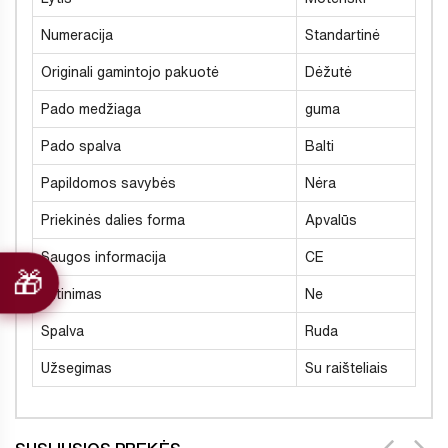
Numeracija
Standartinė
Originali gamintojo pakuotė
Dėžutė
Pado medžiaga
guma
Pado spalva
Balti
Papildomos savybės
Nėra
Priekinės dalies forma
Apvalūs
Saugos informacija
CE
Šiltinimas
Ne
Spalva
Ruda
Užsegimas
Su raišteliais