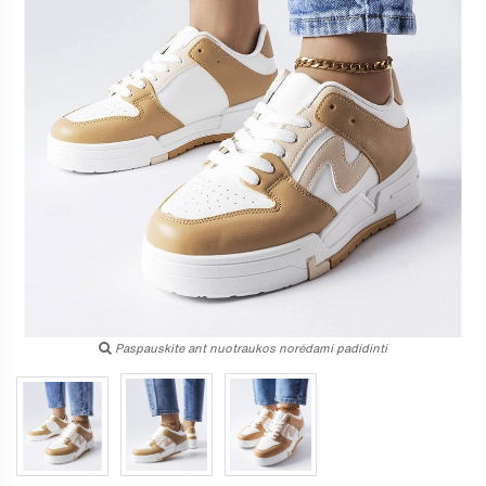
Paspauskite ant nuotraukos norėdami padidinti