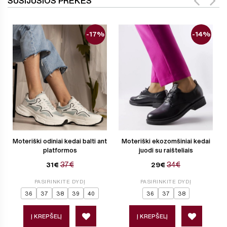
SUSIJUSIOS PREKĖS
-17%
-14%
Moteriški odiniai kedai balti ant
Moteriški ekozomšiniai kedai
platformos
juodi su raišteliais
37€
34€
31€
29€
PASIRINKITE DYDĮ
PASIRINKITE DYDĮ
36
37
38
39
40
36
37
38
Į KREPŠELĮ
Į KREPŠELĮ