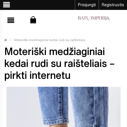
Prisijungti
Registruotis
Moteriški medžiaginiai kedai rudi su raišteliais
Moteriški medžiaginiai
kedai rudi su raišteliais –
pirkti internetu