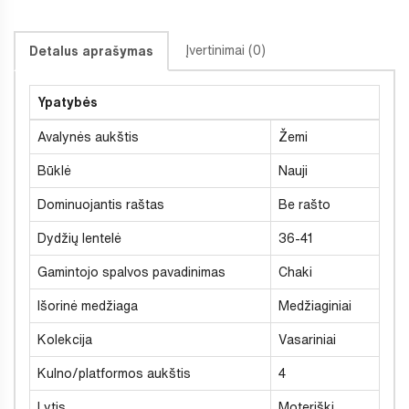
Įvertinimai (0)
Detalus aprašymas
Ypatybės
Avalynės aukštis
Žemi
Būklė
Nauji
Dominuojantis raštas
Be rašto
Dydžių lentelė
36-41
Gamintojo spalvos pavadinimas
Chaki
Išorinė medžiaga
Medžiaginiai
Kolekcija
Vasariniai
Kulno/platformos aukštis
4
Lytis
Moteriški