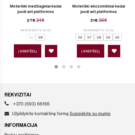
Moteriški medžiaginiai kedai
Moteriški ekozomšiniai kedai
juodi ant platformos
juodi ant platformos
34€
39€
27€
31€
PASIRINKITE DYDĮ
PASIRINKITE DYDĮ
36
38
36
37
38
39
40
Į KREPŠELĮ
Į KREPŠELĮ
REKVIZITAI
+370 (693) 66166
Užpildykite kontaktinę formą
Susisiekite su mumis
INFORMACIJA