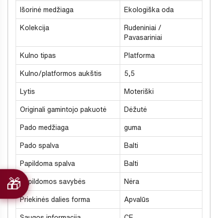
Išorinė medžiaga
Ekologiška oda
Kolekcija
Rudeniniai /
Pavasariniai
Kulno tipas
Platforma
Kulno/platformos aukštis
5,5
Lytis
Moteriški
Originali gamintojo pakuotė
Dėžutė
Pado medžiaga
guma
Pado spalva
Balti
Papildoma spalva
Balti
Papildomos savybės
Nėra
Priekinės dalies forma
Apvalūs
Saugos informacija
CE