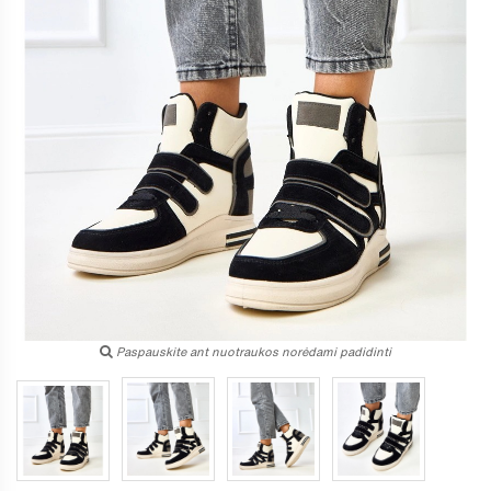
Paspauskite ant nuotraukos norėdami padidinti